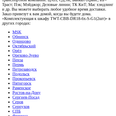
Траст; Пэк; Мэйджор; Деловые линии; ТК КиТ; Мас хэндлинг
и др. Вы можете выбирать любое удобное время доставки.
Заказ привезут к вам домой, когда вы будете дома.
«Комплектующая к шкафу TWT-CBB-DR18-6x-S-G1(2шт)» в
других городах:
MSK
Обнинск
Одинцово
Октябрьский
Орёл
Орехово-Зуево
Пенза
Пермь
Петрозаводск
Подольск
Прокопьевск
Пятигорск
Раменское
Ростов-на-Дону
Сергиев-Посад
Серов
Серпухов
СПБ
Фрязино