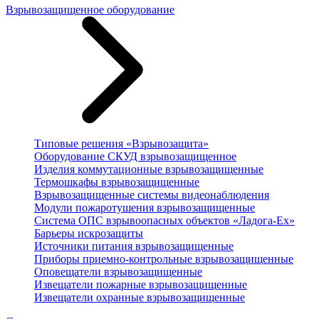
Взрывозащищенное оборудование
Типовые решения «Взрывозащита»
Оборудование СКУД взрывозащищенное
Изделия коммутационные взрывозащищенные
Термошкафы взрывозащищенные
Взрывозащищенные системы видеонаблюдения
Модули пожаротушения взрывозащищенные
Система ОПС взрывоопасных объектов «Ладога-Ex»
Барьеры искрозащиты
Источники питания взрывозащищенные
Приборы приемно-контрольные взрывозащищенные
Оповещатели взрывозащищенные
Извещатели пожарные взрывозащищенные
Извещатели охранные взрывозащищенные