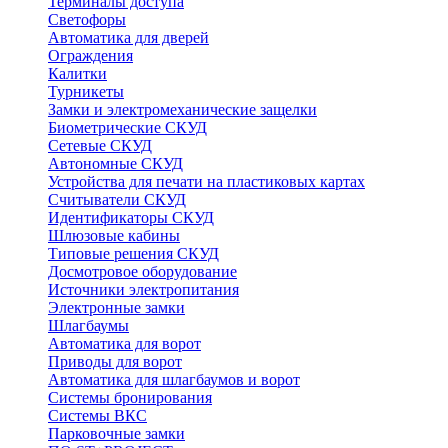
Терминалы доступа
Светофоры
Автоматика для дверей
Ограждения
Калитки
Турникеты
Замки и электромеханические защелки
Биометрические СКУД
Сетевые СКУД
Автономные СКУД
Устройства для печати на пластиковых картах
Считыватели СКУД
Идентификаторы СКУД
Шлюзовые кабины
Типовые решения СКУД
Досмотровое оборудование
Источники электропитания
Электронные замки
Шлагбаумы
Автоматика для ворот
Приводы для ворот
Автоматика для шлагбаумов и ворот
Системы бронирования
Системы ВКС
Парковочные замки