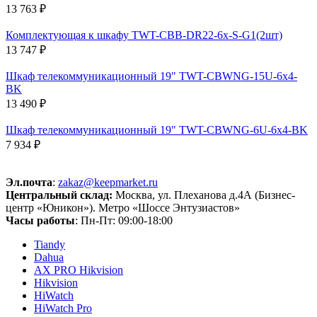
13 763 ₽
Комплектующая к шкафу TWT-CBB-DR22-6x-S-G1(2шт)
13 747 ₽
Шкаф телекоммуникационный 19" TWT-CBWNG-15U-6x4-
BK
13 490 ₽
Шкаф телекоммуникационный 19" TWT-CBWNG-6U-6x4-BK
7 934 ₽
Эл.почта
:
zakaz@keepmarket.ru
Центральный склад:
Москва, ул. Плеханова д.4А (Бизнес-
центр «Юникон»). Метро «Шоссе Энтузиастов»
Часы работы
: Пн-Пт: 09:00-18:00
Tiandy
Dahua
AX PRO Hikvision
Hikvision
HiWatch
HiWatch Pro