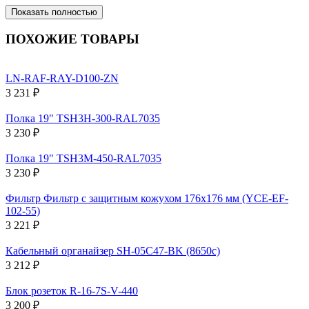
Показать полностью
ПОХОЖИЕ ТОВАРЫ
LN-RAF-RAY-D100-ZN
3 231 ₽
Полка 19" TSH3H-300-RAL7035
3 230 ₽
Полка 19" TSH3M-450-RAL7035
3 230 ₽
Фильтр Фильтр c защитным кожухом 176x176 мм (YCE-EF-
102-55)
3 221 ₽
Кабельный органайзер SH-05C47-BK (8650c)
3 212 ₽
Блок розеток R-16-7S-V-440
3 200 ₽