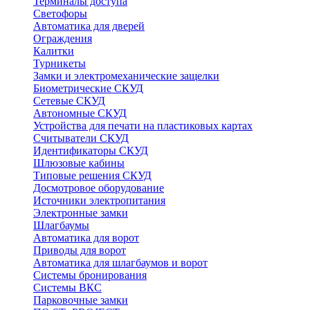
Терминалы доступа
Светофоры
Автоматика для дверей
Ограждения
Калитки
Турникеты
Замки и электромеханические защелки
Биометрические СКУД
Сетевые СКУД
Автономные СКУД
Устройства для печати на пластиковых картах
Считыватели СКУД
Идентификаторы СКУД
Шлюзовые кабины
Типовые решения СКУД
Досмотровое оборудование
Источники электропитания
Электронные замки
Шлагбаумы
Автоматика для ворот
Приводы для ворот
Автоматика для шлагбаумов и ворот
Системы бронирования
Системы ВКС
Парковочные замки