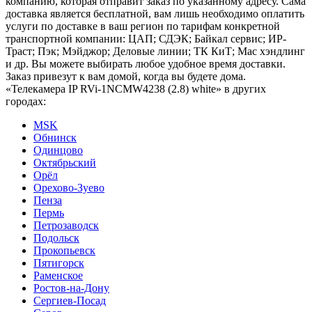
компанию, которая отправит заказ по указанному адресу. Сама
доставка является бесплатной, вам лишь необходимо оплатить
услуги по доставке в ваш регион по тарифам конкретной
транспортной компании: ЦАП; СДЭК; Байкал сервис; ИР-
Траст; Пэк; Мэйджор; Деловые линии; ТК КиТ; Мас хэндлинг
и др. Вы можете выбирать любое удобное время доставки.
Заказ привезут к вам домой, когда вы будете дома.
«Телекамера IP RVi-1NCMW4238 (2.8) white» в других
городах:
MSK
Обнинск
Одинцово
Октябрьский
Орёл
Орехово-Зуево
Пенза
Пермь
Петрозаводск
Подольск
Прокопьевск
Пятигорск
Раменское
Ростов-на-Дону
Сергиев-Посад