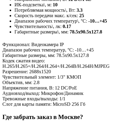
ИК-подсветка\, м:
10
Потребляемая мощность\, Вт:
3.3
Скорость передачи макс. к/сек:
25
Диапазон рабочих температур\, °С:
-10…+45
Чувствительность\, лк:
0.17
Габаритные размеры\, мм:
78.5х90.5х127.8
Функционал
:
Видеокамера IP
Диапазон рабочих температур, °С
:
-10…+45
Габаритные размеры, мм
:
78.5х90.5х127.8
Кодек сжатия видео
:
H.265/H.265+/H.264/H.264+/H.264В/H.264Н/MJPEG
Разрешение
:
2688х1520
Чувствительный элемент
:
1/3" КМОП
Объектив, мм
:
2.8
Напряжение питания, В
:
12 DC/PoE
Аудиовход/выход
:
Микрофон/Динамик
Тревожные входы/выходы
:
1/1
Слот для карты памяти
:
MicroSD 256 Гб
Где забрать заказ в Москве?