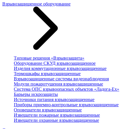
Взрывозащищенное оборудование
Типовые решения «Взрывозащита»
Оборудование СКУД взрывозащищенное
Изделия коммутационные взрывозащищенные
Термошкафы взрывозащищенные
Взрывозащищенные системы видеонаблюдения
Модули пожаротушения взрывозащищенные
Система ОПС взрывоопасных объектов «Ладога-Ex»
Барьеры искрозащиты
Источники питания взрывозащищенные
Приборы приемно-контрольные взрывозащищенные
Оповещатели взрывозащищенные
Извещатели пожарные взрывозащищенные
Извещатели охранные взрывозащищенные