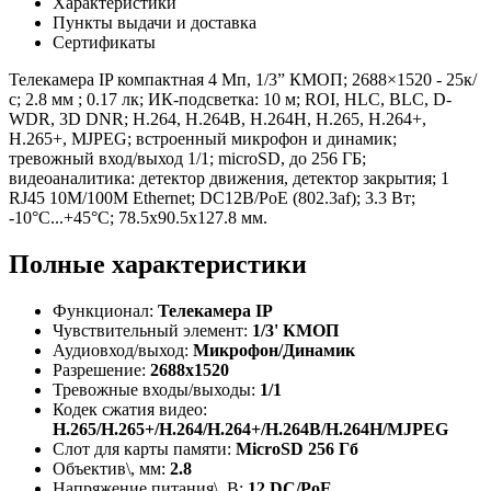
Характеристики
Пункты выдачи и доставка
Сертификаты
Телекамера IP компактная 4 Мп, 1/3” КМОП; 2688×1520 - 25к/
с; 2.8 мм ; 0.17 лк; ИК-подсветка: 10 м; ROI, HLC, BLC, D-
WDR, 3D DNR; H.264, H.264B, H.264H, H.265, H.264+,
H.265+, MJPEG; встроенный микрофон и динамик;
тревожный вход/выход 1/1; microSD, до 256 ГБ;
видеоаналитика: детектор движения, детектор закрытия; 1
RJ45 10M/100M Ethernet; DC12В/PoE (802.3af); 3.3 Вт;
-10°С...+45°С; 78.5х90.5х127.8 мм.
Полные характеристики
Функционал:
Телекамера IP
Чувствительный элемент:
1/3' КМОП
Аудиовход/выход:
Микрофон/Динамик
Разрешение:
2688х1520
Тревожные входы/выходы:
1/1
Кодек сжатия видео:
H.265/H.265+/H.264/H.264+/H.264В/H.264Н/MJPEG
Слот для карты памяти:
MicroSD 256 Гб
Объектив\, мм:
2.8
Напряжение питания\, В:
12 DC/PoE