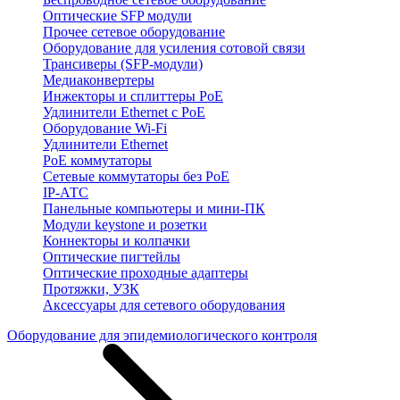
Оптические SFP модули
Прочее сетевое оборудование
Оборудование для усиления сотовой связи
Трансиверы (SFP-модули)
Медиаконвертеры
Инжекторы и сплиттеры PoE
Удлинители Ethernet с PoE
Оборудование Wi-Fi
Удлинители Ethernet
PoE коммутаторы
Сетевые коммутаторы без PoE
IP-АТС
Панельные компьютеры и мини-ПК
Модули keystone и розетки
Коннекторы и колпачки
Оптические пигтейлы
Оптические проходные адаптеры
Протяжки, УЗК
Аксессуары для сетевого оборудования
Оборудование для эпидемиологического контроля