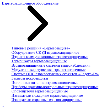
Взрывозащищенное оборудование
Типовые решения «Взрывозащита»
Оборудование СКУД взрывозащищенное
Изделия коммутационные взрывозащищенные
Термошкафы взрывозащищенные
Взрывозащищенные системы видеонаблюдения
Модули пожаротушения взрывозащищенные
Система ОПС взрывоопасных объектов «Ладога-Ex»
Барьеры искрозащиты
Источники питания взрывозащищенные
Приборы приемно-контрольные взрывозащищенные
Оповещатели взрывозащищенные
Извещатели пожарные взрывозащищенные
Извещатели охранные взрывозащищенные