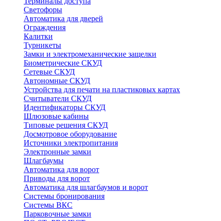
Терминалы доступа
Светофоры
Автоматика для дверей
Ограждения
Калитки
Турникеты
Замки и электромеханические защелки
Биометрические СКУД
Сетевые СКУД
Автономные СКУД
Устройства для печати на пластиковых картах
Считыватели СКУД
Идентификаторы СКУД
Шлюзовые кабины
Типовые решения СКУД
Досмотровое оборудование
Источники электропитания
Электронные замки
Шлагбаумы
Автоматика для ворот
Приводы для ворот
Автоматика для шлагбаумов и ворот
Системы бронирования
Системы ВКС
Парковочные замки