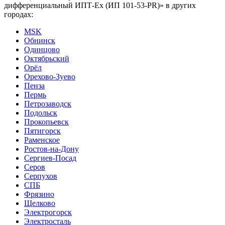
дифференциальный ИПТ-Ех (ИП 101-53-PR)» в других
городах:
MSK
Обнинск
Одинцово
Октябрьский
Орёл
Орехово-Зуево
Пенза
Пермь
Петрозаводск
Подольск
Прокопьевск
Пятигорск
Раменское
Ростов-на-Дону
Сергиев-Посад
Серов
Серпухов
СПБ
Фрязино
Щелково
Электрогорск
Электросталь