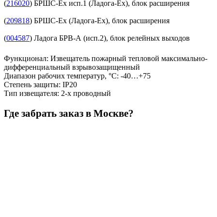
(
216020
) БРШС-Ex исп.1 (Ладога-Ex), блок расширения
(
209818
) БРШС-Ex (Ладога-Ex), блок расширения
(
004587
) Ладога БРВ-А (исп.2), блок релейных выходов
Функционал
:
Извещатель пожарный тепловой максимально-
дифференциальный взрывозащищенный
Диапазон рабочих температур, °С
:
-40…+75
Степень защиты
:
IP20
Тип извещателя
:
2-х проводный
Где забрать заказ в Москве?