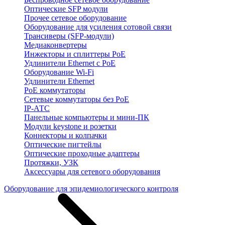
Оптические SFP модули
Прочее сетевое оборудование
Оборудование для усиления сотовой связи
Трансиверы (SFP-модули)
Медиаконвертеры
Инжекторы и сплиттеры PoE
Удлинители Ethernet с PoE
Оборудование Wi-Fi
Удлинители Ethernet
PoE коммутаторы
Сетевые коммутаторы без PoE
IP-АТС
Панельные компьютеры и мини-ПК
Модули keystone и розетки
Коннекторы и колпачки
Оптические пигтейлы
Оптические проходные адаптеры
Протяжки, УЗК
Аксессуары для сетевого оборудования
Оборудование для эпидемиологического контроля