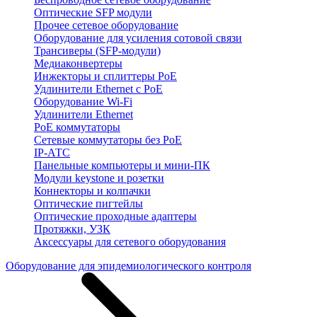
Оптические SFP модули
Прочее сетевое оборудование
Оборудование для усиления сотовой связи
Трансиверы (SFP-модули)
Медиаконвертеры
Инжекторы и сплиттеры PoE
Удлинители Ethernet с PoE
Оборудование Wi-Fi
Удлинители Ethernet
PoE коммутаторы
Сетевые коммутаторы без PoE
IP-АТС
Панельные компьютеры и мини-ПК
Модули keystone и розетки
Коннекторы и колпачки
Оптические пигтейлы
Оптические проходные адаптеры
Протяжки, УЗК
Аксессуары для сетевого оборудования
Оборудование для эпидемиологического контроля