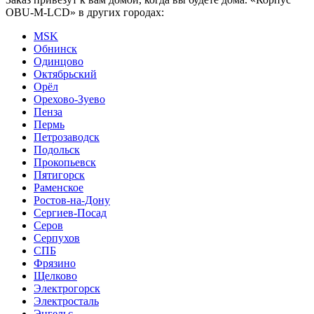
OBU-M-LCD» в других городах:
MSK
Обнинск
Одинцово
Октябрьский
Орёл
Орехово-Зуево
Пенза
Пермь
Петрозаводск
Подольск
Прокопьевск
Пятигорск
Раменское
Ростов-на-Дону
Сергиев-Посад
Серов
Серпухов
СПБ
Фрязино
Щелково
Электрогорск
Электросталь
Энгельс