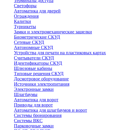
Терминалы доступа
Светофоры
Автоматика для дверей
Ограждения
Калитки
Турникеты
Замки и электромеханические защелки
Биометрические СКУД
Сетевые СКУД
Автономные СКУД
Устройства для печати на пластиковых картах
Считыватели СКУД
Идентификаторы СКУД
Шлюзовые кабины
Типовые решения СКУД
Досмотровое оборудование
Источники электропитания
Электронные замки
Шлагбаумы
Автоматика для ворот
Приводы для ворот
Автоматика для шлагбаумов и ворот
Системы бронирования
Системы ВКС
Парковочные замки