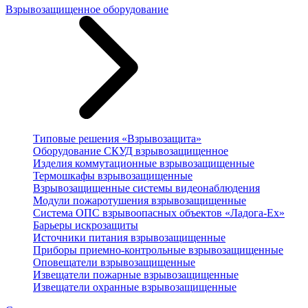
Взрывозащищенное оборудование
Типовые решения «Взрывозащита»
Оборудование СКУД взрывозащищенное
Изделия коммутационные взрывозащищенные
Термошкафы взрывозащищенные
Взрывозащищенные системы видеонаблюдения
Модули пожаротушения взрывозащищенные
Система ОПС взрывоопасных объектов «Ладога-Ex»
Барьеры искрозащиты
Источники питания взрывозащищенные
Приборы приемно-контрольные взрывозащищенные
Оповещатели взрывозащищенные
Извещатели пожарные взрывозащищенные
Извещатели охранные взрывозащищенные