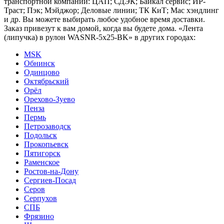
транспортной компании: ЦАП; СДЭК; Байкал сервис; ИР-
Траст; Пэк; Мэйджор; Деловые линии; ТК КиТ; Мас хэндлинг
и др. Вы можете выбирать любое удобное время доставки.
Заказ привезут к вам домой, когда вы будете дома. «Лента
(липучка) в рулон WASNR-5x25-BK» в других городах:
MSK
Обнинск
Одинцово
Октябрьский
Орёл
Орехово-Зуево
Пенза
Пермь
Петрозаводск
Подольск
Прокопьевск
Пятигорск
Раменское
Ростов-на-Дону
Сергиев-Посад
Серов
Серпухов
СПБ
Фрязино