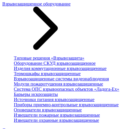
Взрывозащищенное оборудование
Типовые решения «Взрывозащита»
Оборудование СКУД взрывозащищенное
Изделия коммутационные взрывозащищенные
Термошкафы взрывозащищенные
Взрывозащищенные системы видеонаблюдения
Модули пожаротушения взрывозащищенные
Система ОПС взрывоопасных объектов «Ладога-Ex»
Барьеры искрозащиты
Источники питания взрывозащищенные
Приборы приемно-контрольные взрывозащищенные
Оповещатели взрывозащищенные
Извещатели пожарные взрывозащищенные
Извещатели охранные взрывозащищенные