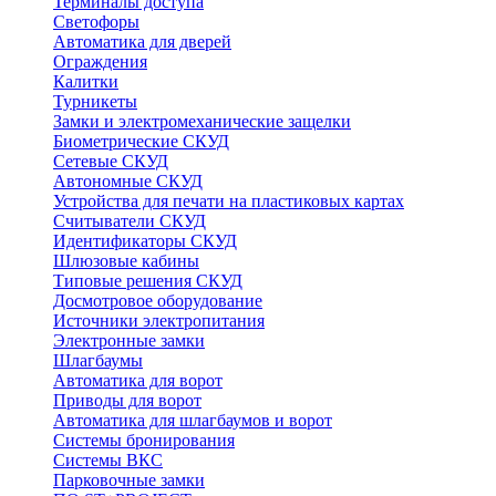
Терминалы доступа
Светофоры
Автоматика для дверей
Ограждения
Калитки
Турникеты
Замки и электромеханические защелки
Биометрические СКУД
Сетевые СКУД
Автономные СКУД
Устройства для печати на пластиковых картах
Считыватели СКУД
Идентификаторы СКУД
Шлюзовые кабины
Типовые решения СКУД
Досмотровое оборудование
Источники электропитания
Электронные замки
Шлагбаумы
Автоматика для ворот
Приводы для ворот
Автоматика для шлагбаумов и ворот
Системы бронирования
Системы ВКС
Парковочные замки