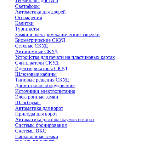
Терминалы доступа
Светофоры
Автоматика для дверей
Ограждения
Калитки
Турникеты
Замки и электромеханические защелки
Биометрические СКУД
Сетевые СКУД
Автономные СКУД
Устройства для печати на пластиковых картах
Считыватели СКУД
Идентификаторы СКУД
Шлюзовые кабины
Типовые решения СКУД
Досмотровое оборудование
Источники электропитания
Электронные замки
Шлагбаумы
Автоматика для ворот
Приводы для ворот
Автоматика для шлагбаумов и ворот
Системы бронирования
Системы ВКС
Парковочные замки