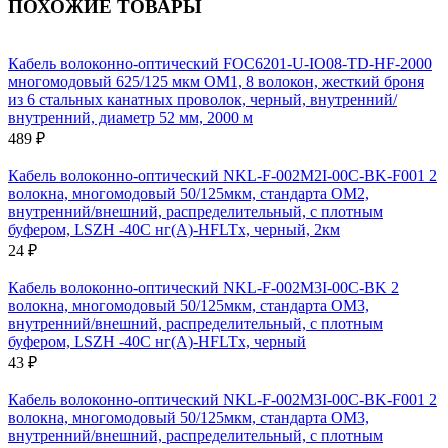
ПОХОЖИЕ ТОВАРЫ
Кабель волоконно-оптический FOC6201-U-IO08-TD-HF-2000
многомодовый 625/125 мкм OM1, 8 волокон, жесткий броня
из 6 стальных канатных проволок, черный, внутренний/
внутренний, диаметр 52 мм, 2000 м
489 ₽
Кабель волоконно-оптический NKL-F-002M2I-00C-BK-F001 2
волокна, многомодовый 50/125мкм, стандарта OM2,
внутренний/внешний, распределительный, с плотным
буфером, LSZH -40C нг(A)-HFLTx, черный, 2км
24 ₽
Кабель волоконно-оптический NKL-F-002M3I-00C-BK 2
волокна, многомодовый 50/125мкм, стандарта OM3,
внутренний/внешний, распределительный, с плотным
буфером, LSZH -40C нг(A)-HFLTx, черный
43 ₽
Кабель волоконно-оптический NKL-F-002M3I-00C-BK-F001 2
волокна, многомодовый 50/125мкм, стандарта OM3,
внутренний/внешний, распределительный, с плотным