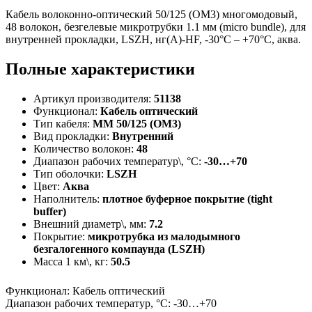
Кабель волоконно-оптический 50/125 (OM3) многомодовый,
48 волокон, безгелевые микротрубки 1.1 мм (micro bundle), для
внутренней прокладки, LSZH, нг(А)-HF, -30°C – +70°C, аква.
Полные характеристики
Артикул производителя:
51138
Функционал:
Кабель оптический
Тип кабеля:
MM 50/125 (ОМ3)
Вид прокладки:
Внутренний
Количество волокон:
48
Диапазон рабочих температур\, °С:
-30…+70
Тип оболочки:
LSZH
Цвет:
Аква
Наполнитель:
плотное буферное покрытие (tight
buffer)
Внешний диаметр\, мм:
7.2
Покрытие:
микротрубка из малодымного
безгалогенного компаунда (LSZH)
Масса 1 км\, кг:
50.5
Функционал
:
Кабель оптический
Диапазон рабочих температур, °С
:
-30…+70