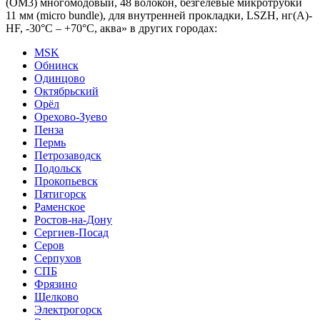
(OM3) многомодовый, 48 волокон, безгелевые микротрубки
11 мм (micro bundle), для внутренней прокладки, LSZH, нг(А)-
HF, -30°C – +70°C, аква» в других городах:
MSK
Обнинск
Одинцово
Октябрьский
Орёл
Орехово-Зуево
Пенза
Пермь
Петрозаводск
Подольск
Прокопьевск
Пятигорск
Раменское
Ростов-на-Дону
Сергиев-Посад
Серов
Серпухов
СПБ
Фрязино
Щелково
Электрогорск