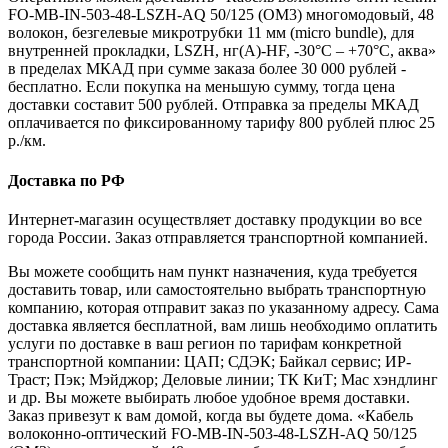
FO-MB-IN-503-48-LSZH-AQ 50/125 (OM3) многомодовый, 48
волокон, безгелевые микротрубки 11 мм (micro bundle), для
внутренней прокладки, LSZH, нг(А)-HF, -30°C – +70°C, аква»
в пределах МКАД при сумме заказа более 30 000 рублей -
бесплатно. Если покупка на меньшую сумму, тогда цена
доставки составит 500 рублей. Отправка за пределы МКАД
оплачивается по фиксированному тарифу 800 рублей плюс 25
р./км.
Доставка по РФ
Интернет-магазин осуществляет доставку продукции во все
города России. Заказ отправляется транспортной компанией.
Вы можете сообщить нам пункт назначения, куда требуется
доставить товар, или самостоятельно выбрать транспортную
компанию, которая отправит заказ по указанному адресу. Сама
доставка является бесплатной, вам лишь необходимо оплатить
услуги по доставке в ваш регион по тарифам конкретной
транспортной компании: ЦАП; СДЭК; Байкал сервис; ИР-
Траст; Пэк; Мэйджор; Деловые линии; ТК КиТ; Мас хэндлинг
и др. Вы можете выбирать любое удобное время доставки.
Заказ привезут к вам домой, когда вы будете дома. «Кабель
волоконно-оптический FO-MB-IN-503-48-LSZH-AQ 50/125