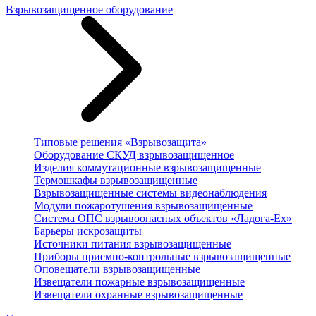
Взрывозащищенное оборудование
Типовые решения «Взрывозащита»
Оборудование СКУД взрывозащищенное
Изделия коммутационные взрывозащищенные
Термошкафы взрывозащищенные
Взрывозащищенные системы видеонаблюдения
Модули пожаротушения взрывозащищенные
Система ОПС взрывоопасных объектов «Ладога-Ex»
Барьеры искрозащиты
Источники питания взрывозащищенные
Приборы приемно-контрольные взрывозащищенные
Оповещатели взрывозащищенные
Извещатели пожарные взрывозащищенные
Извещатели охранные взрывозащищенные