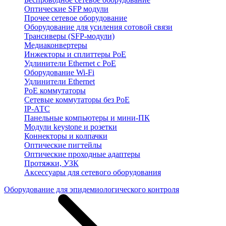
Оптические SFP модули
Прочее сетевое оборудование
Оборудование для усиления сотовой связи
Трансиверы (SFP-модули)
Медиаконвертеры
Инжекторы и сплиттеры PoE
Удлинители Ethernet с PoE
Оборудование Wi-Fi
Удлинители Ethernet
PoE коммутаторы
Сетевые коммутаторы без PoE
IP-АТС
Панельные компьютеры и мини-ПК
Модули keystone и розетки
Коннекторы и колпачки
Оптические пигтейлы
Оптические проходные адаптеры
Протяжки, УЗК
Аксессуары для сетевого оборудования
Оборудование для эпидемиологического контроля