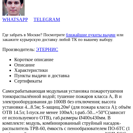
WHATSAPP
TELEGRAM
Где забрать в Москве? Посмотрите
ближайшие пукнты выдачи
или
закажите курьерскую доставку любой ТК по вышему выбору.
Производитель:
ЭТЕРНИС
Короткое описание
Описание
Характеристики
Пункты выдачи и доставка
Сертификаты
Самосрабатывающая модульная установка пожаротушения
тонкораспылённой водой; тушение пожаров класса А, В и
электрооборудования до 1000В без отключения; высота
установки 4...8.5м; S-защищ.20м² (для пожара класса А); объём
ОТВ 14.5л; I-пуск.не менее 100мА; t-раб.-50...+50°C(зависит
от используемого ОТВ), габ.размеры Ø400х430мм. В
комплекте: модуль, комбинированный струйный насадок-
распылитель ТРВ-60, ёмкость с пенообразователем ПО-6ТС (1