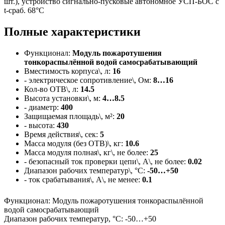
шт.), устройство сигнально-пусковые автономное УСП-БОС с
t-сраб. 68°C
Полные характеристики
Функционал:
Модуль пожаротушения
тонкораспылённой водой самосрабатывающий
Вместимость корпуса\, л:
16
- электрическое сопротивление\, Ом:
8…16
Кол-во ОТВ\, л:
14.5
Высота установки\, м:
4…8.5
- диаметр:
400
Защищаемая площадь\, м²:
20
- высота:
430
Время действия\, сек:
5
Масса модуля (без ОТВ)\, кг:
10.6
Масса модуля полная\, кг\, не более:
25
- безопасный ток проверки цепи\, А\, не более:
0.02
Диапазон рабочих температур\, °С:
-50…+50
- ток срабатывания\, А\, не менее:
0.1
Функционал
:
Модуль пожаротушения тонкораспылённой
водой самосрабатывающий
Диапазон рабочих температур, °С
:
-50…+50