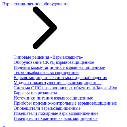
Взрывозащищенное оборудование
Типовые решения «Взрывозащита»
Оборудование СКУД взрывозащищенное
Изделия коммутационные взрывозащищенные
Термошкафы взрывозащищенные
Взрывозащищенные системы видеонаблюдения
Модули пожаротушения взрывозащищенные
Система ОПС взрывоопасных объектов «Ладога-Ex»
Барьеры искрозащиты
Источники питания взрывозащищенные
Приборы приемно-контрольные взрывозащищенные
Оповещатели взрывозащищенные
Извещатели пожарные взрывозащищенные
Извещатели охранные взрывозащищенные