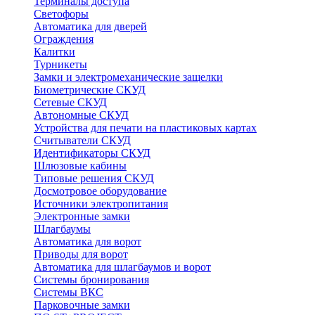
Терминалы доступа
Светофоры
Автоматика для дверей
Ограждения
Калитки
Турникеты
Замки и электромеханические защелки
Биометрические СКУД
Сетевые СКУД
Автономные СКУД
Устройства для печати на пластиковых картах
Считыватели СКУД
Идентификаторы СКУД
Шлюзовые кабины
Типовые решения СКУД
Досмотровое оборудование
Источники электропитания
Электронные замки
Шлагбаумы
Автоматика для ворот
Приводы для ворот
Автоматика для шлагбаумов и ворот
Системы бронирования
Системы ВКС
Парковочные замки