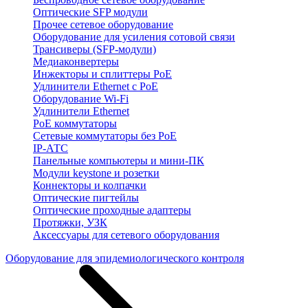
Оптические SFP модули
Прочее сетевое оборудование
Оборудование для усиления сотовой связи
Трансиверы (SFP-модули)
Медиаконвертеры
Инжекторы и сплиттеры PoE
Удлинители Ethernet с PoE
Оборудование Wi-Fi
Удлинители Ethernet
PoE коммутаторы
Сетевые коммутаторы без PoE
IP-АТС
Панельные компьютеры и мини-ПК
Модули keystone и розетки
Коннекторы и колпачки
Оптические пигтейлы
Оптические проходные адаптеры
Протяжки, УЗК
Аксессуары для сетевого оборудования
Оборудование для эпидемиологического контроля