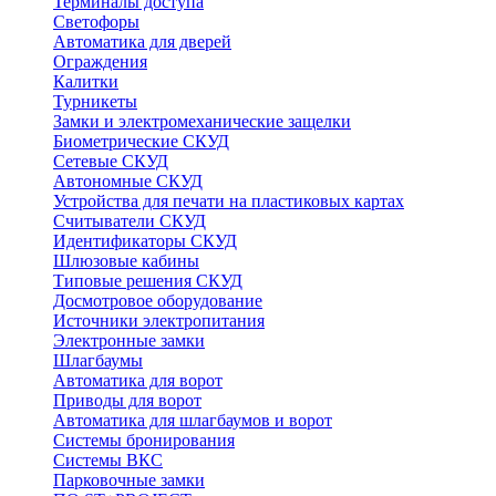
Терминалы доступа
Светофоры
Автоматика для дверей
Ограждения
Калитки
Турникеты
Замки и электромеханические защелки
Биометрические СКУД
Сетевые СКУД
Автономные СКУД
Устройства для печати на пластиковых картах
Считыватели СКУД
Идентификаторы СКУД
Шлюзовые кабины
Типовые решения СКУД
Досмотровое оборудование
Источники электропитания
Электронные замки
Шлагбаумы
Автоматика для ворот
Приводы для ворот
Автоматика для шлагбаумов и ворот
Системы бронирования
Системы ВКС
Парковочные замки