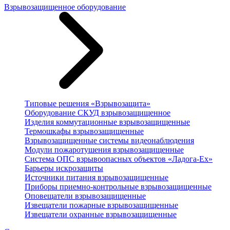
Взрывозащищенное оборудование
Типовые решения «Взрывозащита»
Оборудование СКУД взрывозащищенное
Изделия коммутационные взрывозащищенные
Термошкафы взрывозащищенные
Взрывозащищенные системы видеонаблюдения
Модули пожаротушения взрывозащищенные
Система ОПС взрывоопасных объектов «Ладога-Ex»
Барьеры искрозащиты
Источники питания взрывозащищенные
Приборы приемно-контрольные взрывозащищенные
Оповещатели взрывозащищенные
Извещатели пожарные взрывозащищенные
Извещатели охранные взрывозащищенные