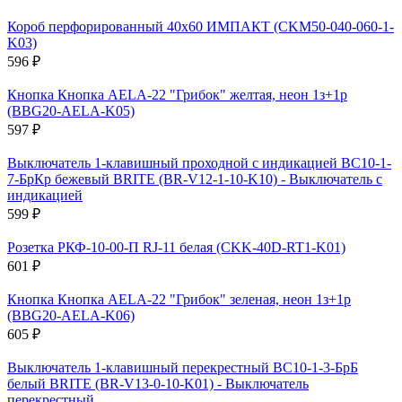
Короб перфорированный 40х60 ИМПАКТ (CKM50-040-060-1-
K03)
596 ₽
Кнопка Кнопка AELA-22 "Грибок" желтая, неон 1з+1р
(BBG20-AELA-K05)
597 ₽
Выключатель 1-клавишный проходной с индикацией ВС10-1-
7-БрКр бежевый BRITE (BR-V12-1-10-K10) - Выключатель с
индикацией
599 ₽
Розетка РКФ-10-00-П RJ-11 белая (CKK-40D-RT1-K01)
601 ₽
Кнопка Кнопка AELA-22 "Грибок" зеленая, неон 1з+1р
(BBG20-AELA-K06)
605 ₽
Выключатель 1-клавишный перекрестный ВС10-1-3-БрБ
белый BRITE (BR-V13-0-10-K01) - Выключатель
перекрестный