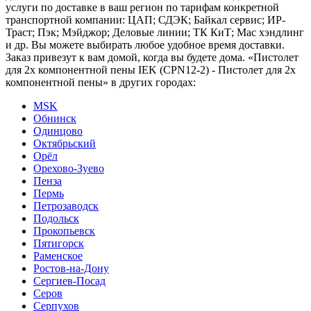
услуги по доставке в ваш регион по тарифам конкретной
транспортной компании: ЦАП; СДЭК; Байкал сервис; ИР-
Траст; Пэк; Мэйджор; Деловые линии; ТК КиТ; Мас хэндлинг
и др. Вы можете выбирать любое удобное время доставки.
Заказ привезут к вам домой, когда вы будете дома. «Пистолет
для 2х компонентной пены IEK (CPN12-2) - Пистолет для 2х
компонентной пены» в других городах:
MSK
Обнинск
Одинцово
Октябрьский
Орёл
Орехово-Зуево
Пенза
Пермь
Петрозаводск
Подольск
Прокопьевск
Пятигорск
Раменское
Ростов-на-Дону
Сергиев-Посад
Серов
Серпухов