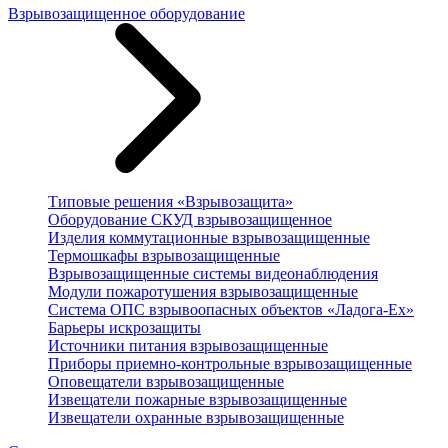
Взрывозащищенное оборудование
Типовые решения «Взрывозащита»
Оборудование СКУД взрывозащищенное
Изделия коммутационные взрывозащищенные
Термошкафы взрывозащищенные
Взрывозащищенные системы видеонаблюдения
Модули пожаротушения взрывозащищенные
Система ОПС взрывоопасных объектов «Ладога-Ex»
Барьеры искрозащиты
Источники питания взрывозащищенные
Приборы приемно-контрольные взрывозащищенные
Оповещатели взрывозащищенные
Извещатели пожарные взрывозащищенные
Извещатели охранные взрывозащищенные