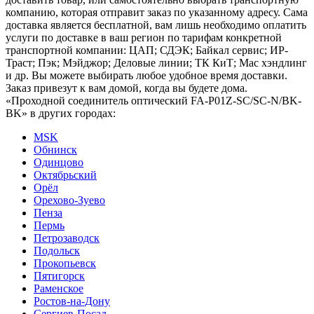
компанию, которая отправит заказ по указанному адресу. Сама
доставка является бесплатной, вам лишь необходимо оплатить
услуги по доставке в ваш регион по тарифам конкретной
транспортной компании: ЦАП; СДЭК; Байкал сервис; ИР-
Траст; Пэк; Мэйджор; Деловые линии; ТК КиТ; Мас хэндлинг
и др. Вы можете выбирать любое удобное время доставки.
Заказ привезут к вам домой, когда вы будете дома.
«Проходной соединитель оптический FA-P01Z-SC/SC-N/BK-
BK» в других городах:
MSK
Обнинск
Одинцово
Октябрьский
Орёл
Орехово-Зуево
Пенза
Пермь
Петрозаводск
Подольск
Прокопьевск
Пятигорск
Раменское
Ростов-на-Дону
Сергиев-Посад