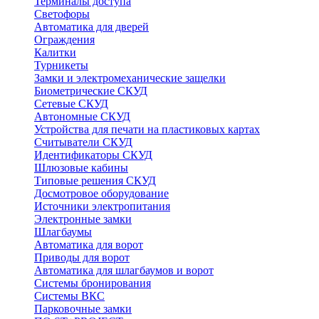
Терминалы доступа
Светофоры
Автоматика для дверей
Ограждения
Калитки
Турникеты
Замки и электромеханические защелки
Биометрические СКУД
Сетевые СКУД
Автономные СКУД
Устройства для печати на пластиковых картах
Считыватели СКУД
Идентификаторы СКУД
Шлюзовые кабины
Типовые решения СКУД
Досмотровое оборудование
Источники электропитания
Электронные замки
Шлагбаумы
Автоматика для ворот
Приводы для ворот
Автоматика для шлагбаумов и ворот
Системы бронирования
Системы ВКС
Парковочные замки