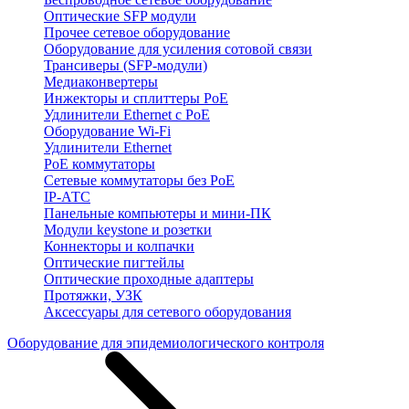
Оптические SFP модули
Прочее сетевое оборудование
Оборудование для усиления сотовой связи
Трансиверы (SFP-модули)
Медиаконвертеры
Инжекторы и сплиттеры PoE
Удлинители Ethernet с PoE
Оборудование Wi-Fi
Удлинители Ethernet
PoE коммутаторы
Сетевые коммутаторы без PoE
IP-АТС
Панельные компьютеры и мини-ПК
Модули keystone и розетки
Коннекторы и колпачки
Оптические пигтейлы
Оптические проходные адаптеры
Протяжки, УЗК
Аксессуары для сетевого оборудования
Оборудование для эпидемиологического контроля