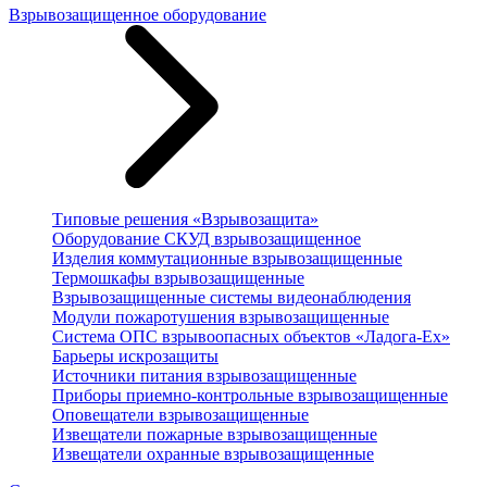
Взрывозащищенное оборудование
Типовые решения «Взрывозащита»
Оборудование СКУД взрывозащищенное
Изделия коммутационные взрывозащищенные
Термошкафы взрывозащищенные
Взрывозащищенные системы видеонаблюдения
Модули пожаротушения взрывозащищенные
Система ОПС взрывоопасных объектов «Ладога-Ex»
Барьеры искрозащиты
Источники питания взрывозащищенные
Приборы приемно-контрольные взрывозащищенные
Оповещатели взрывозащищенные
Извещатели пожарные взрывозащищенные
Извещатели охранные взрывозащищенные