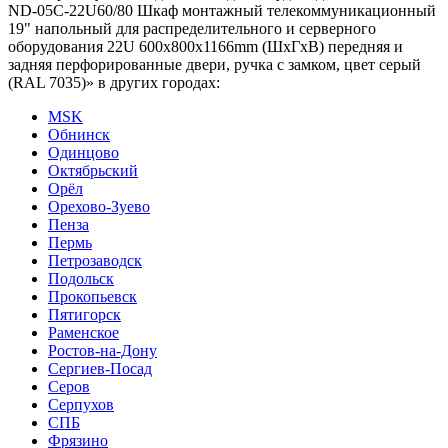
ND-05C-22U60/80 Шкаф монтажный телекоммуникационный
19" напольный для распределительного и серверного
оборудования 22U 600x800x1166mm (ШхГхВ) передняя и
задняя перфорированные двери, ручка с замком, цвет серый
(RAL 7035)» в других городах:
MSK
Обнинск
Одинцово
Октябрьский
Орёл
Орехово-Зуево
Пенза
Пермь
Петрозаводск
Подольск
Прокопьевск
Пятигорск
Раменское
Ростов-на-Дону
Сергиев-Посад
Серов
Серпухов
СПБ
Фрязино