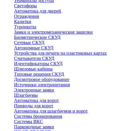
Терминалы доступа
Светофоры
Автоматика для дверей
Ограждения
Калитки
Турникеты
Замки и электромеханические защелки
Биометрические СКУД
Сетевые СКУД
Автономные СКУД
Устройства для печати на пластиковых картах
Считыватели СКУД
Идентификаторы СКУД
Шлюзовые кабины
Типовые решения СКУД
Досмотровое оборудование
Источники электропитания
Электронные замки
Шлагбаумы
Автоматика для ворот
Приводы для ворот
Автоматика для шлагбаумов и ворот
Системы бронирования
Системы ВКС
Парковочные замки