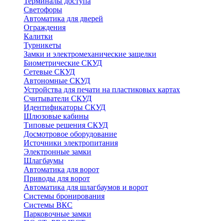
Терминалы доступа
Светофоры
Автоматика для дверей
Ограждения
Калитки
Турникеты
Замки и электромеханические защелки
Биометрические СКУД
Сетевые СКУД
Автономные СКУД
Устройства для печати на пластиковых картах
Считыватели СКУД
Идентификаторы СКУД
Шлюзовые кабины
Типовые решения СКУД
Досмотровое оборудование
Источники электропитания
Электронные замки
Шлагбаумы
Автоматика для ворот
Приводы для ворот
Автоматика для шлагбаумов и ворот
Системы бронирования
Системы ВКС
Парковочные замки