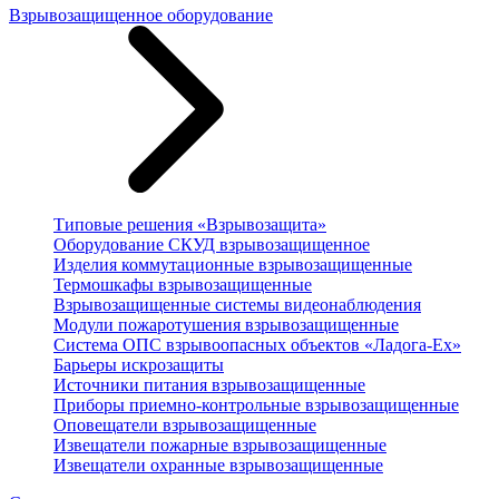
Взрывозащищенное оборудование
Типовые решения «Взрывозащита»
Оборудование СКУД взрывозащищенное
Изделия коммутационные взрывозащищенные
Термошкафы взрывозащищенные
Взрывозащищенные системы видеонаблюдения
Модули пожаротушения взрывозащищенные
Система ОПС взрывоопасных объектов «Ладога-Ex»
Барьеры искрозащиты
Источники питания взрывозащищенные
Приборы приемно-контрольные взрывозащищенные
Оповещатели взрывозащищенные
Извещатели пожарные взрывозащищенные
Извещатели охранные взрывозащищенные