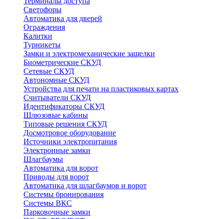
Терминалы доступа
Светофоры
Автоматика для дверей
Ограждения
Калитки
Турникеты
Замки и электромеханические защелки
Биометрические СКУД
Сетевые СКУД
Автономные СКУД
Устройства для печати на пластиковых картах
Считыватели СКУД
Идентификаторы СКУД
Шлюзовые кабины
Типовые решения СКУД
Досмотровое оборудование
Источники электропитания
Электронные замки
Шлагбаумы
Автоматика для ворот
Приводы для ворот
Автоматика для шлагбаумов и ворот
Системы бронирования
Системы ВКС
Парковочные замки