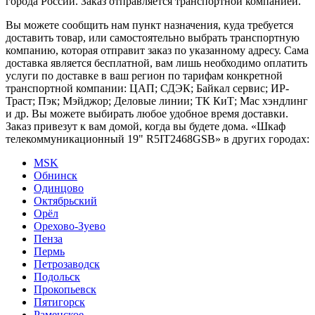
города России. Заказ отправляется транспортной компанией.
Вы можете сообщить нам пункт назначения, куда требуется
доставить товар, или самостоятельно выбрать транспортную
компанию, которая отправит заказ по указанному адресу. Сама
доставка является бесплатной, вам лишь необходимо оплатить
услуги по доставке в ваш регион по тарифам конкретной
транспортной компании: ЦАП; СДЭК; Байкал сервис; ИР-
Траст; Пэк; Мэйджор; Деловые линии; ТК КиТ; Мас хэндлинг
и др. Вы можете выбирать любое удобное время доставки.
Заказ привезут к вам домой, когда вы будете дома. «Шкаф
телекоммуникационный 19" R5IT2468GSB» в других городах:
MSK
Обнинск
Одинцово
Октябрьский
Орёл
Орехово-Зуево
Пенза
Пермь
Петрозаводск
Подольск
Прокопьевск
Пятигорск
Раменское