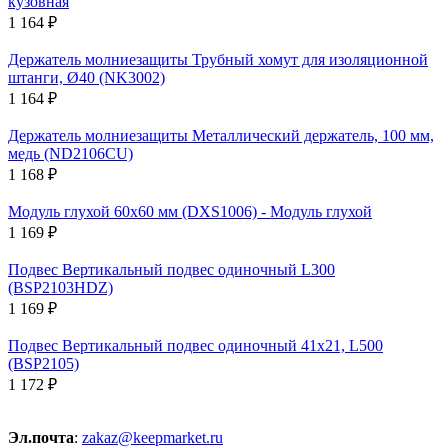
кузовная
1 164 ₽
Держатель молниезащиты Трубный хомут для изоляционной
штанги, Ø40 (NK3002)
1 164 ₽
Держатель молниезащиты Металлический держатель, 100 мм,
медь (ND2106CU)
1 168 ₽
Модуль глухой 60х60 мм (DXS1006) - Модуль глухой
1 169 ₽
Подвес Вертикальный подвес одиночный L300
(BSP2103HDZ)
1 169 ₽
Подвес Вертикальный подвес одиночный 41х21, L500
(BSP2105)
1 172 ₽
Эл.почта
:
zakaz@keepmarket.ru