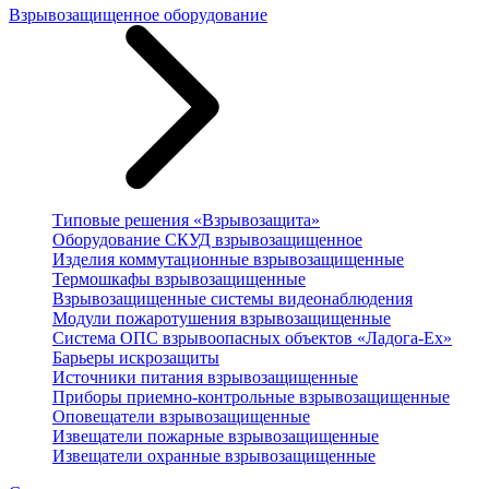
Взрывозащищенное оборудование
Типовые решения «Взрывозащита»
Оборудование СКУД взрывозащищенное
Изделия коммутационные взрывозащищенные
Термошкафы взрывозащищенные
Взрывозащищенные системы видеонаблюдения
Модули пожаротушения взрывозащищенные
Система ОПС взрывоопасных объектов «Ладога-Ex»
Барьеры искрозащиты
Источники питания взрывозащищенные
Приборы приемно-контрольные взрывозащищенные
Оповещатели взрывозащищенные
Извещатели пожарные взрывозащищенные
Извещатели охранные взрывозащищенные