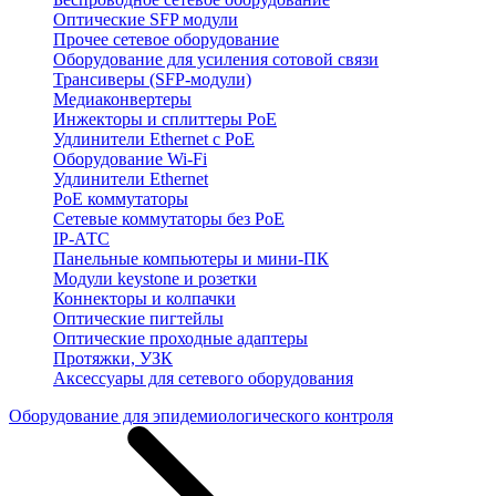
Оптические SFP модули
Прочее сетевое оборудование
Оборудование для усиления сотовой связи
Трансиверы (SFP-модули)
Медиаконвертеры
Инжекторы и сплиттеры PoE
Удлинители Ethernet с PoE
Оборудование Wi-Fi
Удлинители Ethernet
PoE коммутаторы
Сетевые коммутаторы без PoE
IP-АТС
Панельные компьютеры и мини-ПК
Модули keystone и розетки
Коннекторы и колпачки
Оптические пигтейлы
Оптические проходные адаптеры
Протяжки, УЗК
Аксессуары для сетевого оборудования
Оборудование для эпидемиологического контроля