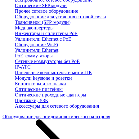
Оптические SFP модули
Прочее сетевое оборудование
Оборудование для усиления сотовой связи
Трансиверы (SFP-модули)
Медиаконвертеры
Инжекторы и сплиттеры PoE
Удлинители Ethernet с PoE
Оборудование Wi-Fi
Удлинители Ethernet
PoE коммутаторы
Сетевые коммутаторы без PoE
IP-АТС
Панельные компьютеры и мини-ПК
Модули keystone и розетки
Коннекторы и колпачки
Оптические пигтейлы
Оптические проходные адаптеры
Протяжки, УЗК
Аксессуары для сетевого оборудования
Оборудование для эпидемиологического контроля