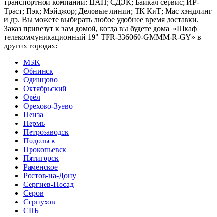
транспортной компании: ЦАП; СДЭК; Байкал сервис; ИР-
Траст; Пэк; Мэйджор; Деловые линии; ТК КиТ; Мас хэндлинг
и др. Вы можете выбирать любое удобное время доставки.
Заказ привезут к вам домой, когда вы будете дома. «Шкаф
телекоммуникационный 19" TFR-336060-GMMM-R-GY» в
других городах:
MSK
Обнинск
Одинцово
Октябрьский
Орёл
Орехово-Зуево
Пенза
Пермь
Петрозаводск
Подольск
Прокопьевск
Пятигорск
Раменское
Ростов-на-Дону
Сергиев-Посад
Серов
Серпухов
СПБ