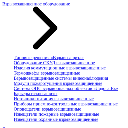
Взрывозащищенное оборудование
Типовые решения «Взрывозащита»
Оборудование СКУД взрывозащищенное
Изделия коммутационные взрывозащищенные
Термошкафы взрывозащищенные
Взрывозащищенные системы видеонаблюдения
Модули пожаротушения взрывозащищенные
Система ОПС взрывоопасных объектов «Ладога-Ex»
Барьеры искрозащиты
Источники питания взрывозащищенные
Приборы приемно-контрольные взрывозащищенные
Оповещатели взрывозащищенные
Извещатели пожарные взрывозащищенные
Извещатели охранные взрывозащищенные