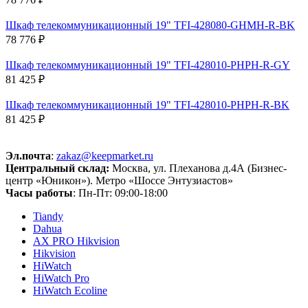
Шкаф телекоммуникационный 19" TFI-428080-GHMH-R-BK
78 776 ₽
Шкаф телекоммуникационный 19" TFI-428010-PHPH-R-GY
81 425 ₽
Шкаф телекоммуникационный 19" TFI-428010-PHPH-R-BK
81 425 ₽
Эл.почта
:
zakaz@keepmarket.ru
Центральный склад:
Москва, ул. Плеханова д.4А (Бизнес-
центр «Юникон»). Метро «Шоссе Энтузиастов»
Часы работы
: Пн-Пт: 09:00-18:00
Tiandy
Dahua
AX PRO Hikvision
Hikvision
HiWatch
HiWatch Pro
HiWatch Ecoline