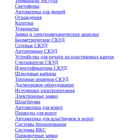
Терминалы доступа
Светофоры
Автоматика для дверей
Ограждения
Калитки
Турникеты
Замки и электромеханические защелки
Биометрические СКУД
Сетевые СКУД
Автономные СКУД
Устройства для печати на пластиковых картах
Считыватели СКУД
Идентификаторы СКУД
Шлюзовые кабины
Типовые решения СКУД
Досмотровое оборудование
Источники электропитания
Электронные замки
Шлагбаумы
Автоматика для ворот
Приводы для ворот
Автоматика для шлагбаумов и ворот
Системы бронирования
Системы ВКС
Парковочные замки