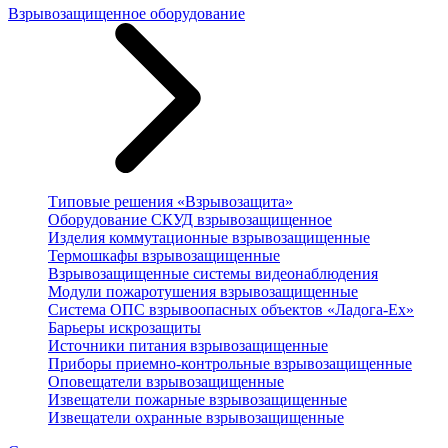
Взрывозащищенное оборудование
Типовые решения «Взрывозащита»
Оборудование СКУД взрывозащищенное
Изделия коммутационные взрывозащищенные
Термошкафы взрывозащищенные
Взрывозащищенные системы видеонаблюдения
Модули пожаротушения взрывозащищенные
Система ОПС взрывоопасных объектов «Ладога-Ex»
Барьеры искрозащиты
Источники питания взрывозащищенные
Приборы приемно-контрольные взрывозащищенные
Оповещатели взрывозащищенные
Извещатели пожарные взрывозащищенные
Извещатели охранные взрывозащищенные