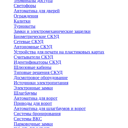
Терминалы доступа
Светофоры
Автоматика для дверей
Ограждения
Калитки
Турникеты
Замки и электромеханические защелки
Биометрические СКУД
Сетевые СКУД
Автономные СКУД
Устройства для печати на пластиковых картах
Считыватели СКУД
Идентификаторы СКУД
Шлюзовые кабины
Типовые решения СКУД
Досмотровое оборудование
Источники электропитания
Электронные замки
Шлагбаумы
Автоматика для ворот
Приводы для ворот
Автоматика для шлагбаумов и ворот
Системы бронирования
Системы ВКС
Парковочные замки