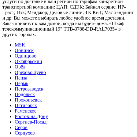
услуги по доставке в ваш регион по тарифам конкретной
транспортной компании: ЦАП; СДЭК; Байкал сервис; ИР-
Траст; Пэк; Мэйджор; Деловые линии; ТК КиТ; Мас хэндлинг
и др. Вы можете выбирать любое удобное время доставки.
Заказ привезут к вам домой, когда вы будете дома. «Шкаф
телекоммуникационный 19" TTB-3788-DD-RAL7035» в
других городах:
MSK
Обнинск
Одинцово
Октябрьский
Орёл
Орехово-Зуево
Пенза
Пермь
Петрозаводск
Подольск
Прокопьевск
Пятигорск
Раменское
Ростов-на-Дону
Сергиев-Посад
Серов
Серпухов