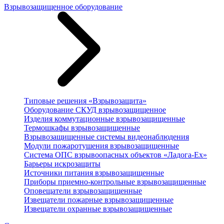
Взрывозащищенное оборудование
Типовые решения «Взрывозащита»
Оборудование СКУД взрывозащищенное
Изделия коммутационные взрывозащищенные
Термошкафы взрывозащищенные
Взрывозащищенные системы видеонаблюдения
Модули пожаротушения взрывозащищенные
Система ОПС взрывоопасных объектов «Ладога-Ex»
Барьеры искрозащиты
Источники питания взрывозащищенные
Приборы приемно-контрольные взрывозащищенные
Оповещатели взрывозащищенные
Извещатели пожарные взрывозащищенные
Извещатели охранные взрывозащищенные