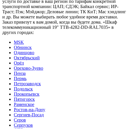
услуги по доставке в ваш регион по тарифам конкретной
транспортной компании: ЦАП; СДЭК; Байкал сервис; ИР-
Траст; Пэк; Мэйджор; Деловые линии; ТК КиТ; Мас хэндлинг
и др. Вы можете выбирать любое удобное время доставки.
Заказ привезут к вам домой, когда вы будете дома. «Шкаф
телекоммуникационный 19" TTB-4282-DD-RAL7035» в
других городах:
MSK
Обнинск
Одинцово
Октябрьский
Орёл
Орехово-Зуево
Пенза
Пермь
Петрозаводск
Подольск
Прокопьевск
Пятигорск
Раменское
Ростов-на-Дону
Сергиев-Посад
Серов
Серпухов