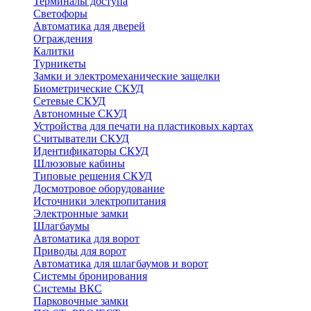
Терминалы доступа
Светофоры
Автоматика для дверей
Ограждения
Калитки
Турникеты
Замки и электромеханические защелки
Биометрические СКУД
Сетевые СКУД
Автономные СКУД
Устройства для печати на пластиковых картах
Считыватели СКУД
Идентификаторы СКУД
Шлюзовые кабины
Типовые решения СКУД
Досмотровое оборудование
Источники электропитания
Электронные замки
Шлагбаумы
Автоматика для ворот
Приводы для ворот
Автоматика для шлагбаумов и ворот
Системы бронирования
Системы ВКС
Парковочные замки