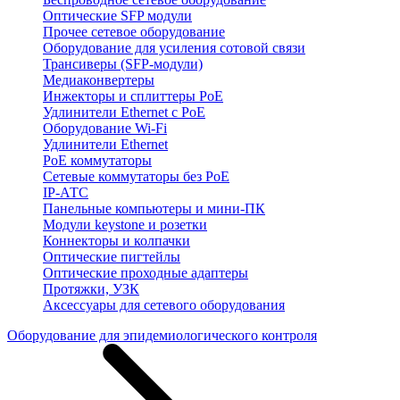
Оптические SFP модули
Прочее сетевое оборудование
Оборудование для усиления сотовой связи
Трансиверы (SFP-модули)
Медиаконвертеры
Инжекторы и сплиттеры PoE
Удлинители Ethernet с PoE
Оборудование Wi-Fi
Удлинители Ethernet
PoE коммутаторы
Сетевые коммутаторы без PoE
IP-АТС
Панельные компьютеры и мини-ПК
Модули keystone и розетки
Коннекторы и колпачки
Оптические пигтейлы
Оптические проходные адаптеры
Протяжки, УЗК
Аксессуары для сетевого оборудования
Оборудование для эпидемиологического контроля