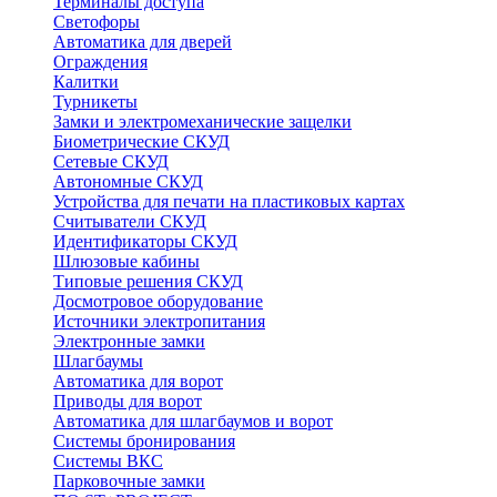
Терминалы доступа
Светофоры
Автоматика для дверей
Ограждения
Калитки
Турникеты
Замки и электромеханические защелки
Биометрические СКУД
Сетевые СКУД
Автономные СКУД
Устройства для печати на пластиковых картах
Считыватели СКУД
Идентификаторы СКУД
Шлюзовые кабины
Типовые решения СКУД
Досмотровое оборудование
Источники электропитания
Электронные замки
Шлагбаумы
Автоматика для ворот
Приводы для ворот
Автоматика для шлагбаумов и ворот
Системы бронирования
Системы ВКС
Парковочные замки