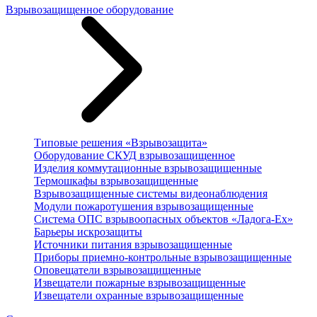
Взрывозащищенное оборудование
Типовые решения «Взрывозащита»
Оборудование СКУД взрывозащищенное
Изделия коммутационные взрывозащищенные
Термошкафы взрывозащищенные
Взрывозащищенные системы видеонаблюдения
Модули пожаротушения взрывозащищенные
Система ОПС взрывоопасных объектов «Ладога-Ex»
Барьеры искрозащиты
Источники питания взрывозащищенные
Приборы приемно-контрольные взрывозащищенные
Оповещатели взрывозащищенные
Извещатели пожарные взрывозащищенные
Извещатели охранные взрывозащищенные