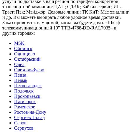
услуги по доставке в ваш регион по тарифам конкретной
транспортной компании: ЦАП; СДЭК; Байкал сервис; ИР-
Траст; Пэк; Мэйджор; Деловые линии; ТК КиТ; Мас хэндлинг
и др. Вы можете выбирать любое удобное время доставки.
Заказ привезут к вам домой, когда вы будете дома. «Шкаф
телекоммуникационный 19" TTB-4768-DD-RAL7035» в
других городах:
MSK
Обнинск
Одинцово
Октябрьский
Орёл
Орехово-Зуево
Пенза
Пермь
Петрозаводск
Подольск
Прокопьевск
Пятигорск
Раменское
Ростов-на-Дону
Сергиев-Посад
Серов
Серпухов