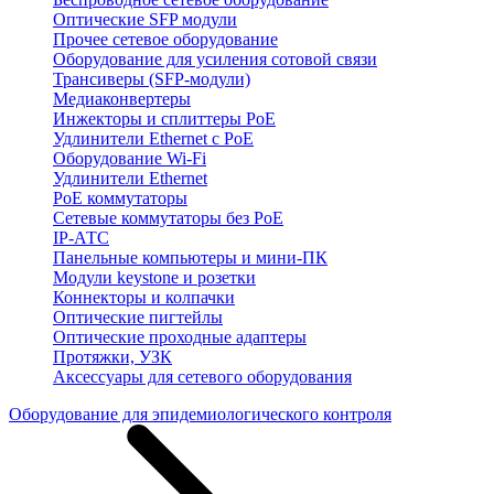
Оптические SFP модули
Прочее сетевое оборудование
Оборудование для усиления сотовой связи
Трансиверы (SFP-модули)
Медиаконвертеры
Инжекторы и сплиттеры PoE
Удлинители Ethernet с PoE
Оборудование Wi-Fi
Удлинители Ethernet
PoE коммутаторы
Сетевые коммутаторы без PoE
IP-АТС
Панельные компьютеры и мини-ПК
Модули keystone и розетки
Коннекторы и колпачки
Оптические пигтейлы
Оптические проходные адаптеры
Протяжки, УЗК
Аксессуары для сетевого оборудования
Оборудование для эпидемиологического контроля