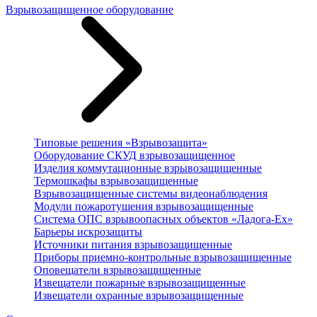
Взрывозащищенное оборудование
Типовые решения «Взрывозащита»
Оборудование СКУД взрывозащищенное
Изделия коммутационные взрывозащищенные
Термошкафы взрывозащищенные
Взрывозащищенные системы видеонаблюдения
Модули пожаротушения взрывозащищенные
Система ОПС взрывоопасных объектов «Ладога-Ex»
Барьеры искрозащиты
Источники питания взрывозащищенные
Приборы приемно-контрольные взрывозащищенные
Оповещатели взрывозащищенные
Извещатели пожарные взрывозащищенные
Извещатели охранные взрывозащищенные