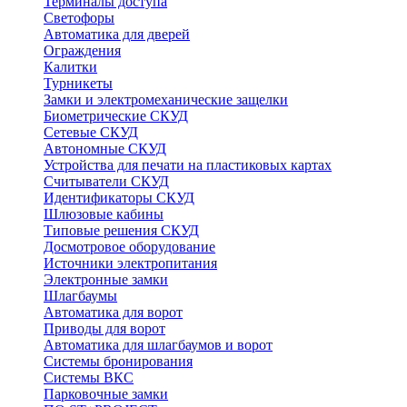
Терминалы доступа
Светофоры
Автоматика для дверей
Ограждения
Калитки
Турникеты
Замки и электромеханические защелки
Биометрические СКУД
Сетевые СКУД
Автономные СКУД
Устройства для печати на пластиковых картах
Считыватели СКУД
Идентификаторы СКУД
Шлюзовые кабины
Типовые решения СКУД
Досмотровое оборудование
Источники электропитания
Электронные замки
Шлагбаумы
Автоматика для ворот
Приводы для ворот
Автоматика для шлагбаумов и ворот
Системы бронирования
Системы ВКС
Парковочные замки