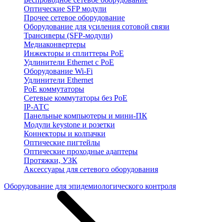
Оптические SFP модули
Прочее сетевое оборудование
Оборудование для усиления сотовой связи
Трансиверы (SFP-модули)
Медиаконвертеры
Инжекторы и сплиттеры PoE
Удлинители Ethernet с PoE
Оборудование Wi-Fi
Удлинители Ethernet
PoE коммутаторы
Сетевые коммутаторы без PoE
IP-АТС
Панельные компьютеры и мини-ПК
Модули keystone и розетки
Коннекторы и колпачки
Оптические пигтейлы
Оптические проходные адаптеры
Протяжки, УЗК
Аксессуары для сетевого оборудования
Оборудование для эпидемиологического контроля