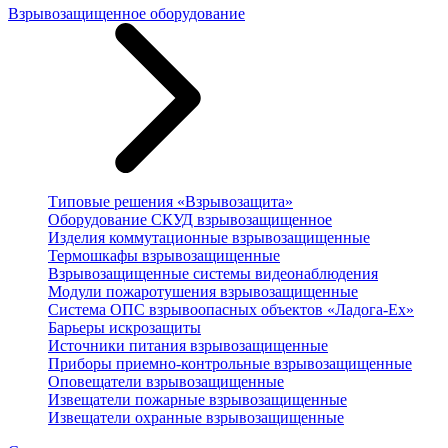
Взрывозащищенное оборудование
Типовые решения «Взрывозащита»
Оборудование СКУД взрывозащищенное
Изделия коммутационные взрывозащищенные
Термошкафы взрывозащищенные
Взрывозащищенные системы видеонаблюдения
Модули пожаротушения взрывозащищенные
Система ОПС взрывоопасных объектов «Ладога-Ex»
Барьеры искрозащиты
Источники питания взрывозащищенные
Приборы приемно-контрольные взрывозащищенные
Оповещатели взрывозащищенные
Извещатели пожарные взрывозащищенные
Извещатели охранные взрывозащищенные