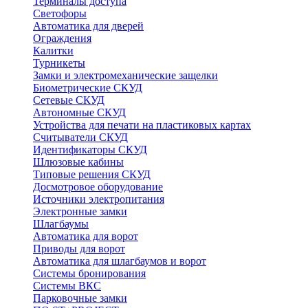
Терминалы доступа
Светофоры
Автоматика для дверей
Ограждения
Калитки
Турникеты
Замки и электромеханические защелки
Биометрические СКУД
Сетевые СКУД
Автономные СКУД
Устройства для печати на пластиковых картах
Считыватели СКУД
Идентификаторы СКУД
Шлюзовые кабины
Типовые решения СКУД
Досмотровое оборудование
Источники электропитания
Электронные замки
Шлагбаумы
Автоматика для ворот
Приводы для ворот
Автоматика для шлагбаумов и ворот
Системы бронирования
Системы ВКС
Парковочные замки