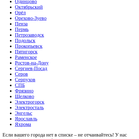
Одинцово
Октябрьский
Орёл
Орехово-Зуево
Пенза
Пермь
Петрозаводск
Подольск
Прокопьевск
Пятигорск
Раменское
Ростов-на-Дону
Сергиев-Посад
Серов
Серпухов
СПБ
Фрязино
Щелково
Электрогорск
Электросталь
Энгельс
Ярославль
Яхрома
Если вашего города нет в списке – не отчаивайтесь! У нас