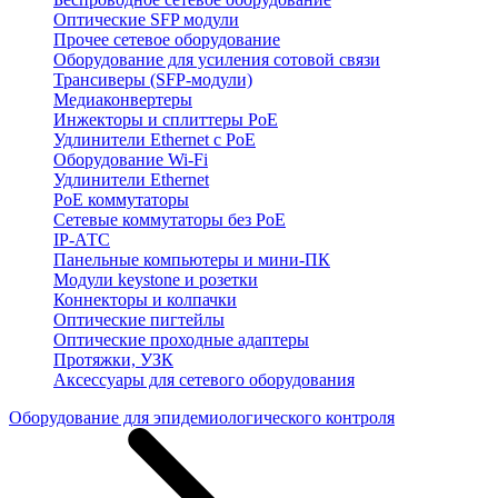
Оптические SFP модули
Прочее сетевое оборудование
Оборудование для усиления сотовой связи
Трансиверы (SFP-модули)
Медиаконвертеры
Инжекторы и сплиттеры PoE
Удлинители Ethernet с PoE
Оборудование Wi-Fi
Удлинители Ethernet
PoE коммутаторы
Сетевые коммутаторы без PoE
IP-АТС
Панельные компьютеры и мини-ПК
Модули keystone и розетки
Коннекторы и колпачки
Оптические пигтейлы
Оптические проходные адаптеры
Протяжки, УЗК
Аксессуары для сетевого оборудования
Оборудование для эпидемиологического контроля