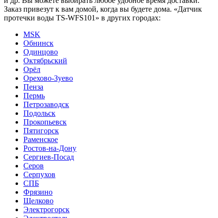
и др. Вы можете выбирать любое удобное время доставки.
Заказ привезут к вам домой, когда вы будете дома. «Датчик
протечки воды TS-WFS101» в других городах:
MSK
Обнинск
Одинцово
Октябрьский
Орёл
Орехово-Зуево
Пенза
Пермь
Петрозаводск
Подольск
Прокопьевск
Пятигорск
Раменское
Ростов-на-Дону
Сергиев-Посад
Серов
Серпухов
СПБ
Фрязино
Щелково
Электрогорск