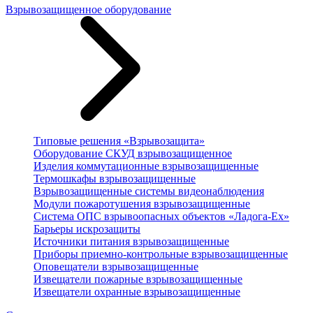
Взрывозащищенное оборудование
Типовые решения «Взрывозащита»
Оборудование СКУД взрывозащищенное
Изделия коммутационные взрывозащищенные
Термошкафы взрывозащищенные
Взрывозащищенные системы видеонаблюдения
Модули пожаротушения взрывозащищенные
Система ОПС взрывоопасных объектов «Ладога-Ex»
Барьеры искрозащиты
Источники питания взрывозащищенные
Приборы приемно-контрольные взрывозащищенные
Оповещатели взрывозащищенные
Извещатели пожарные взрывозащищенные
Извещатели охранные взрывозащищенные