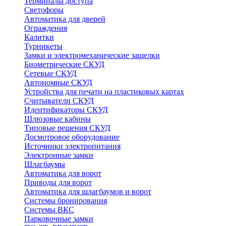
Терминалы доступа
Светофоры
Автоматика для дверей
Ограждения
Калитки
Турникеты
Замки и электромеханические защелки
Биометрические СКУД
Сетевые СКУД
Автономные СКУД
Устройства для печати на пластиковых картах
Считыватели СКУД
Идентификаторы СКУД
Шлюзовые кабины
Типовые решения СКУД
Досмотровое оборудование
Источники электропитания
Электронные замки
Шлагбаумы
Автоматика для ворот
Приводы для ворот
Автоматика для шлагбаумов и ворот
Системы бронирования
Системы ВКС
Парковочные замки