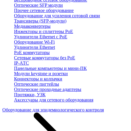
Оптические SFP модули
Прочее сетевое оборудование
Оборудование для усиления сотовой связи
Трансиверы (SFP-модули)
Медиаконвертеры
Инжекторы и сплиттеры PoE
Удлинители Ethernet с PoE
Оборудование Wi-Fi
Удлинители Ethernet
PoE коммутаторы
Сетевые коммутаторы без PoE
IP-АТС
Панельные компьютеры и мини-ПК
Модули keystone и розетки
Коннекторы и колпачки
Оптические пигтейлы
Оптические проходные адаптеры
Протяжки, УЗК
Аксессуары для сетевого оборудования
Оборудование для эпидемиологического контроля