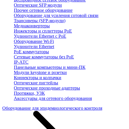
Оптические SFP модули
Прочее сетевое оборудование
Оборудование для усиления сотовой связи
Трансиверы (SFP-модули)
Медиаконвертеры
Инжекторы и сплиттеры PoE
Удлинители Ethernet с PoE
Оборудование Wi-Fi
Удлинители Ethernet
PoE коммутаторы
Сетевые коммутаторы без PoE
IP-АТС
Панельные компьютеры и мини-ПК
Модули keystone и розетки
Коннекторы и колпачки
Оптические пигтейлы
Оптические проходные адаптеры
Протяжки, УЗК
Аксессуары для сетевого оборудования
Оборудование для эпидемиологического контроля