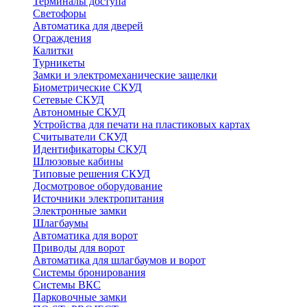
Терминалы доступа
Светофоры
Автоматика для дверей
Ограждения
Калитки
Турникеты
Замки и электромеханические защелки
Биометрические СКУД
Сетевые СКУД
Автономные СКУД
Устройства для печати на пластиковых картах
Считыватели СКУД
Идентификаторы СКУД
Шлюзовые кабины
Типовые решения СКУД
Досмотровое оборудование
Источники электропитания
Электронные замки
Шлагбаумы
Автоматика для ворот
Приводы для ворот
Автоматика для шлагбаумов и ворот
Системы бронирования
Системы ВКС
Парковочные замки