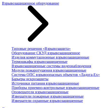
Взрывозащищенное оборудование
Типовые решения «Взрывозащита»
Оборудование СКУД взрывозащищенное
Изделия коммутационные взрывозащищенные
Термошкафы взрывозащищенные
Взрывозащищенные системы видеонаблюдения
Модули пожаротушения взрывозащищенные
Система ОПС взрывоопасных объектов «Ладога-Ex»
Барьеры искрозащиты
Источники питания взрывозащищенные
Приборы приемно-контрольные взрывозащищенные
Оповещатели взрывозащищенные
Извещатели пожарные взрывозащищенные
Извещатели охранные взрывозащищенные