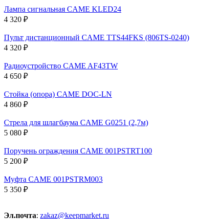
Лампа сигнальная CAME KLED24
4 320 ₽
Пульт дистанционный CAME TTS44FKS (806TS-0240)
4 320 ₽
Радиоустройство CAME AF43TW
4 650 ₽
Стойка (опора) CAME DOC-LN
4 860 ₽
Стрела для шлагбаума CAME G0251 (2,7м)
5 080 ₽
Поручень ограждения CAME 001PSTRT100
5 200 ₽
Муфта CAME 001PSTRM003
5 350 ₽
Эл.почта
:
zakaz@keepmarket.ru