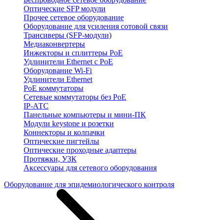
Оптические SFP модули
Прочее сетевое оборудование
Оборудование для усиления сотовой связи
Трансиверы (SFP-модули)
Медиаконвертеры
Инжекторы и сплиттеры PoE
Удлинители Ethernet с PoE
Оборудование Wi-Fi
Удлинители Ethernet
PoE коммутаторы
Сетевые коммутаторы без PoE
IP-АТС
Панельные компьютеры и мини-ПК
Модули keystone и розетки
Коннекторы и колпачки
Оптические пигтейлы
Оптические проходные адаптеры
Протяжки, УЗК
Аксессуары для сетевого оборудования
Оборудование для эпидемиологического контроля