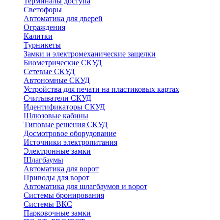
Терминалы доступа
Светофоры
Автоматика для дверей
Ограждения
Калитки
Турникеты
Замки и электромеханические защелки
Биометрические СКУД
Сетевые СКУД
Автономные СКУД
Устройства для печати на пластиковых картах
Считыватели СКУД
Идентификаторы СКУД
Шлюзовые кабины
Типовые решения СКУД
Досмотровое оборудование
Источники электропитания
Электронные замки
Шлагбаумы
Автоматика для ворот
Приводы для ворот
Автоматика для шлагбаумов и ворот
Системы бронирования
Системы ВКС
Парковочные замки