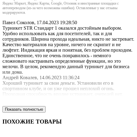
Яндекс Маркет, Яндекс Карты, Google, Отзовик и иностранные площадки с
автопереводом (из-за чего возможны ошибки). Оставленные у нас отзывы
модерируются.
Павел Соколов
,
17.04.2023 19:28:50
Турникет STR Стандарт 1 оказался достойным выбором.
Удобно использовать как для посетителей, так и для
сотрудников. Ширина прохода идеальная, никто не застревает.
Качество материалов на уровне, ничего не скрипит и не
люфтит. Индикация яркая и понятная, без проблем проходим.
Единственное, что не очень понравилось - немного
сложновато настраивать определенные функции, но это
мелочи. В целом, рекомендую данный турникет для бизнеса
или дома.
Андрей Ковалев
,
14.06.2023 11:36:24
Хороший турникет за свои деньги. Установили его в
спортивном клубе, и он уже прошел неплохой огонь.
Проходная способность вполне устраивает, очередей нет.
Легко настраивается на нужные параметры. Материалы
качественные, выглядит прочно. Индикация понятная, не
Показать полностью
вызывает затруднений при проходе. Единственное, что
хотелось бы добавить - дополнительные функции, например,
ПОХОЖИЕ ТОВАРЫ
считывание карт. В целом, рекомендую!
Иван Петрович
,
27.04.2022 15:30:45
Отличный турникет! Очень доволен покупкой. Установка