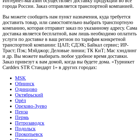
Интернет-магазин осуществляет доставку продукции во все
города России. Заказ отправляется транспортной компанией.
Вы можете сообщить нам пункт назначения, куда требуется
доставить товар, или самостоятельно выбрать транспортную
компанию, которая отправит заказ по указанному адресу. Сама
доставка является бесплатной, вам лишь необходимо оплатить
услуги по доставке в ваш регион по тарифам конкретной
транспортной компании: ЦАП; СДЭК; Байкал сервис; ИР-
Траст; Пэк; Мэйджор; Деловые линии; ТК КиТ; Мас хэндлинг
и др. Вы можете выбирать любое удобное время доставки.
Заказ привезут к вам домой, когда вы будете дома. «Турникет
Carddex STR Стандарт 1» в других городах:
MSK
Обнинск
Одинцово
Октябрьский
Орёл
Орехово-Зуево
Пенза
Пермь
Петрозаводск
Подольск
Прокопьевск
Пятигорск