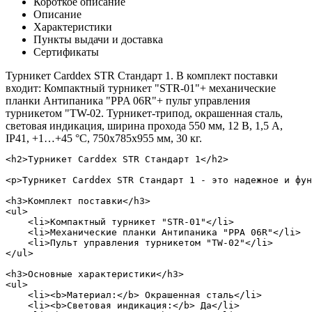
Короткое описание
Описание
Характеристики
Пункты выдачи и доставка
Сертификаты
Турникет Carddex STR Стандарт 1. В комплект поставки
входит: Компактный турникет "STR-01"+ механические
планки Антипаника "PPA 06R"+ пульт управления
турникетом "TW-02. Турникет-трипод, окрашенная сталь,
световая индикация, ширина прохода 550 мм, 12 В, 1,5 А,
IP41, +1…+45 °С, 750х785х955 мм, 30 кг.
<h2>Турникет Carddex STR Стандарт 1</h2>

<p>Турникет Carddex STR Стандарт 1 - это надежное и фун
<h3>Комплект поставки</h3>

<ul>

    <li>Компактный турникет "STR-01"</li>

    <li>Механические планки Антипаника "PPA 06R"</li>

    <li>Пульт управления турникетом "TW-02"</li>

</ul>

<h3>Основные характеристики</h3>

<ul>

    <li><b>Материал:</b> Окрашенная сталь</li>

    <li><b>Световая индикация:</b> Да</li>
