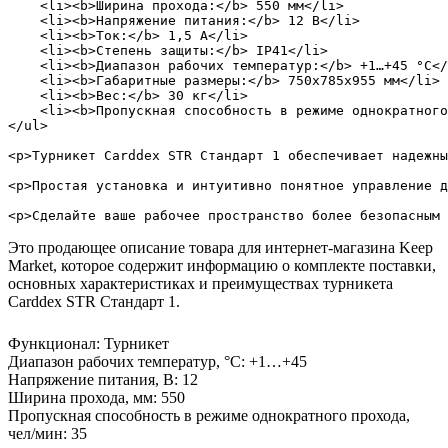
    <li><b>Ширина прохода:</b> 550 мм</li>

    <li><b>Напряжение питания:</b> 12 В</li>

    <li><b>Ток:</b> 1,5 А</li>

    <li><b>Степень защиты:</b> IP41</li>

    <li><b>Диапазон рабочих температур:</b> +1…+45 °С</
    <li><b>Габаритные размеры:</b> 750х785х955 мм</li>

    <li><b>Вес:</b> 30 кг</li>

    <li><b>Пропускная способность в режиме однократного
</ul>

<p>Турникет Carddex STR Стандарт 1 обеспечивает надежны
<p>Простая установка и интуитивно понятное управление д
Это продающее описание товара для интернет-магазина Keep
Market, которое содержит информацию о комплекте поставки,
основных характеристиках и преимуществах турникета
Carddex STR Стандарт 1.
Функционал
:
Турникет
Диапазон рабочих температур, °С
:
+1…+45
Напряжение питания, В
:
12
Ширина прохода, мм
:
550
Пропускная способность в режиме однократного прохода,
чел/мин
:
35