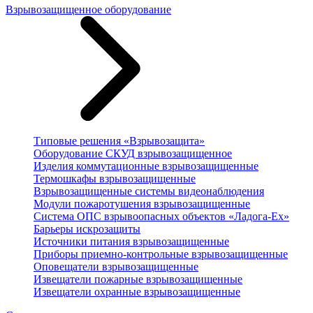
Взрывозащищенное оборудование
Типовые решения «Взрывозащита»
Оборудование СКУД взрывозащищенное
Изделия коммутационные взрывозащищенные
Термошкафы взрывозащищенные
Взрывозащищенные системы видеонаблюдения
Модули пожаротушения взрывозащищенные
Система ОПС взрывоопасных объектов «Ладога-Ex»
Барьеры искрозащиты
Источники питания взрывозащищенные
Приборы приемно-контрольные взрывозащищенные
Оповещатели взрывозащищенные
Извещатели пожарные взрывозащищенные
Извещатели охранные взрывозащищенные