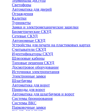
Терминалы доступа
Светофоры
Автоматика для дверей
Ограждения
Калитки
Турникеты
Замки и электромеханические защелки
Биометрические СКУД
Сетевые СКУД
Автономные СКУД
Устройства для печати на пластиковых картах
Считыватели СКУД
Идентификаторы СКУД
Шлюзовые кабины
Типовые решения СКУД
Досмотровое оборудование
Источники электропитания
Электронные замки
Шлагбаумы
Автоматика для ворот
Приводы для ворот
Автоматика для шлагбаумов и ворот
Системы бронирования
Системы ВКС
Парковочные замки