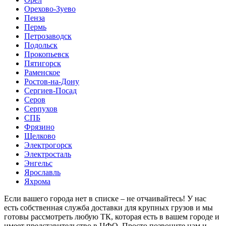
Орехово-Зуево
Пенза
Пермь
Петрозаводск
Подольск
Прокопьевск
Пятигорск
Раменское
Ростов-на-Дону
Сергиев-Посад
Серов
Серпухов
СПБ
Фрязино
Щелково
Электрогорск
Электросталь
Энгельс
Ярославль
Яхрома
Если вашего города нет в списке – не отчаивайтесь! У нас
есть собственная служба доставки для крупных грузов и мы
готовы рассмотреть любую ТК, которая есть в вашем городе и
имеет представительство в ЦФО. Просто позвоните нам и