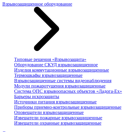
Взрывозащищенное оборудование
Типовые решения «Взрывозащита»
Оборудование СКУД взрывозащищенное
Изделия коммутационные взрывозащищенные
Термошкафы взрывозащищенные
Взрывозащищенные системы видеонаблюдения
Модули пожаротушения взрывозащищенные
Система ОПС взрывоопасных объектов «Ладога-Ex»
Барьеры искрозащиты
Источники питания взрывозащищенные
Приборы приемно-контрольные взрывозащищенные
Оповещатели взрывозащищенные
Извещатели пожарные взрывозащищенные
Извещатели охранные взрывозащищенные