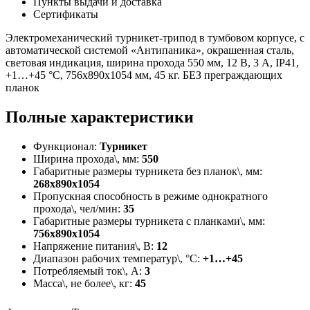
Пункты выдачи и доставка
Сертификаты
Электромеханический турникет-трипод в тумбовом корпусе, с
автоматической системой «Антипаника», окрашенная сталь,
световая индикация, ширина прохода 550 мм, 12 В, 3 А, IP41,
+1…+45 °С, 756х890х1054 мм, 45 кг. БЕЗ преграждающих
планок
Полные характеристики
Функционал:
Турникет
Ширина прохода\, мм:
550
Габаритные размеры турникета без планок\, мм:
268х890х1054
Пропускная способность в режиме однократного
прохода\, чел/мин:
35
Габаритные размеры турникета с планками\, мм:
756х890х1054
Напряжение питания\, В:
12
Диапазон рабочих температур\, °С:
+1…+45
Потребляемый ток\, А:
3
Масса\, не более\, кг:
45