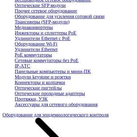
Оптические SFP модули
Прочее сетевое оборудование
Оборудование для усиления сотовой связи
Трансиверы (SFP-модули)
Медиаконвертеры
Инжекторы и сплиттеры PoE
Удлинители Ethernet с PoE
Оборудование Wi-Fi
Удлинители Ethernet
PoE коммутаторы
Сетевые коммутаторы без PoE
IP-АТС
Панельные компьютеры и мини-ПК
Модули keystone и розетки
Коннекторы и колпачки
Оптические пигтейлы
Оптические проходные адаптеры
Протяжки, УЗК
Аксессуары для сетевого оборудования
Оборудование для эпидемиологического контроля