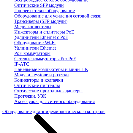
Оптические SFP модули
Прочее сетевое оборудование
Оборудование для усиления сотовой связи
Трансиверы (SFP-модули)
Медиаконвертеры
Инжекторы и сплиттеры PoE
Удлинители Ethernet с PoE
Оборудование Wi-Fi
Удлинители Ethernet
PoE коммутаторы
Сетевые коммутаторы без PoE
IP-АТС
Панельные компьютеры и мини-ПК
Модули keystone и розетки
Коннекторы и колпачки
Оптические пигтейлы
Оптические проходные адаптеры
Протяжки, УЗК
Аксессуары для сетевого оборудования
Оборудование для эпидемиологического контроля