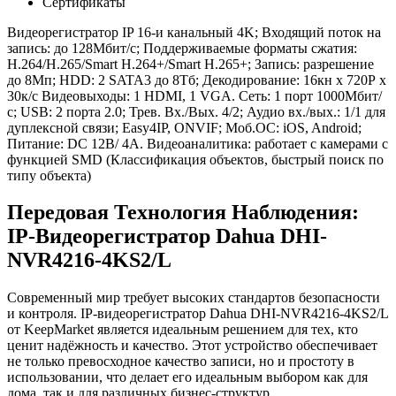
Сертификаты
Видеорегистратор IP 16-и канальный 4K; Входящий поток на
запись: до 128Мбит/с; Поддерживаемые форматы сжатия:
H.264/H.265/Smart H.264+/Smart H.265+; Запись: разрешение
до 8Мп; HDD: 2 SATA3 до 8Тб; Декодирование: 16кн х 720Р х
30к/с Видеовыходы: 1 HDMI, 1 VGA. Сеть: 1 порт 1000Мбит/
с; USB: 2 порта 2.0; Трев. Вх./Вых. 4/2; Аудио вх./вых.: 1/1 для
дуплексной связи; Easy4IP, ONVIF; Моб.ОС: iOS, Android;
Питание: DC 12В/ 4А. Видеоаналитика: работает с камерами с
функцией SMD (Классификация объектов, быстрый поиск по
типу объекта)
Передовая Технология Наблюдения:
IP-Видеорегистратор Dahua DHI-
NVR4216-4KS2/L
Современный мир требует высоких стандартов безопасности
и контроля. IP-видеорегистратор Dahua DHI-NVR4216-4KS2/L
от KeepMarket является идеальным решением для тех, кто
ценит надёжность и качество. Этот устройство обеспечивает
не только превосходное качество записи, но и простоту в
использовании, что делает его идеальным выбором как для
дома, так и для различных бизнес-структур.