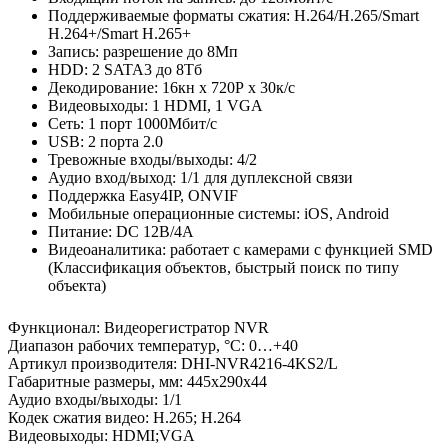
Поддерживаемые форматы сжатия: H.264/H.265/Smart
H.264+/Smart H.265+
Запись: разрешение до 8Мп
HDD: 2 SATA3 до 8Тб
Декодирование: 16кн х 720Р х 30к/с
Видеовыходы: 1 HDMI, 1 VGA
Сеть: 1 порт 1000Мбит/с
USB: 2 порта 2.0
Тревожные входы/выходы: 4/2
Аудио вход/выход: 1/1 для дуплексной связи
Поддержка Easy4IP, ONVIF
Мобильные операционные системы: iOS, Android
Питание: DC 12В/4А
Видеоаналитика: работает с камерами с функцией SMD
(Классификация объектов, быстрый поиск по типу
объекта)
Функционал
:
Видеорегистратор NVR
Диапазон рабочих температур, °С
:
0…+40
Артикул производителя
:
DHI-NVR4216-4KS2/L
Габаритные размеры, мм
:
445х290х44
Аудио входы/выходы
:
1/1
Кодек сжатия видео
:
H.265; H.264
Видеовыходы
:
HDMI;VGA