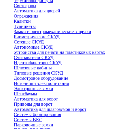
Терминалы доступа
Светофоры
Автоматика для дверей
Ограждения
Калитки
Турникеты
Замки и электромеханические защелки
Биометрические СКУД
Сетевые СКУД
Автономные СКУД
Устройства для печати на пластиковых картах
Считыватели СКУД
Идентификаторы СКУД
Шлюзовые кабины
Типовые решения СКУД
Досмотровое оборудование
Источники электропитания
Электронные замки
Шлагбаумы
Автоматика для ворот
Приводы для ворот
Автоматика для шлагбаумов и ворот
Системы бронирования
Системы ВКС
Парковочные замки