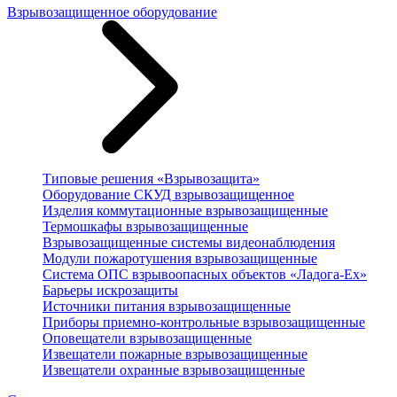
Взрывозащищенное оборудование
Типовые решения «Взрывозащита»
Оборудование СКУД взрывозащищенное
Изделия коммутационные взрывозащищенные
Термошкафы взрывозащищенные
Взрывозащищенные системы видеонаблюдения
Модули пожаротушения взрывозащищенные
Система ОПС взрывоопасных объектов «Ладога-Ex»
Барьеры искрозащиты
Источники питания взрывозащищенные
Приборы приемно-контрольные взрывозащищенные
Оповещатели взрывозащищенные
Извещатели пожарные взрывозащищенные
Извещатели охранные взрывозащищенные