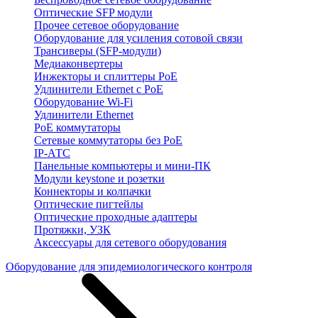
Оптические SFP модули
Прочее сетевое оборудование
Оборудование для усиления сотовой связи
Трансиверы (SFP-модули)
Медиаконвертеры
Инжекторы и сплиттеры PoE
Удлинители Ethernet с PoE
Оборудование Wi-Fi
Удлинители Ethernet
PoE коммутаторы
Сетевые коммутаторы без PoE
IP-АТС
Панельные компьютеры и мини-ПК
Модули keystone и розетки
Коннекторы и колпачки
Оптические пигтейлы
Оптические проходные адаптеры
Протяжки, УЗК
Аксессуары для сетевого оборудования
Оборудование для эпидемиологического контроля