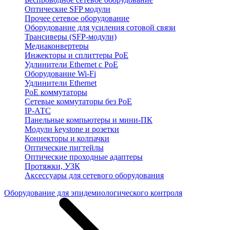
Оптические SFP модули
Прочее сетевое оборудование
Оборудование для усиления сотовой связи
Трансиверы (SFP-модули)
Медиаконвертеры
Инжекторы и сплиттеры PoE
Удлинители Ethernet с PoE
Оборудование Wi-Fi
Удлинители Ethernet
PoE коммутаторы
Сетевые коммутаторы без PoE
IP-АТС
Панельные компьютеры и мини-ПК
Модули keystone и розетки
Коннекторы и колпачки
Оптические пигтейлы
Оптические проходные адаптеры
Протяжки, УЗК
Аксессуары для сетевого оборудования
Оборудование для эпидемиологического контроля