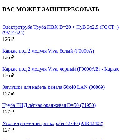
ВАС МОЖЕТ ЗАИНТЕРЕСОВАТЬ
Электротруба Труба ПВХ D=20 + ПуВ 3х2,5 (ГОСТ+)
(9V91625)
126 ₽
Каркас под 2 модуля Viva, белый (F0000A)
126 ₽
Каркас под 2 модуля Viva, черный (F0000AB) - Каркас
126 ₽
Заглушка для кабель-канала 60х40 LAN (00869)
127 ₽
Труба ПНД лёгкая оранжевая D=50 (71950)
127 ₽
Угол внутренний для короба 42х40 (AIR42402)
127 ₽