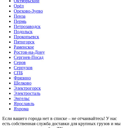
Октябрьский
Орёл
Орехово-Зуево
Пенза
Пермь
Петрозаводск
Подольск
Прокопьевск
Пятигорск
Раменское
Ростов-на-Дону
Сергиев-Посад
Серов
Серпухов
СПБ
Фрязино
Щелково
Электрогорск
Электросталь
Энгельс
Ярославль
Яхрома
Если вашего города нет в списке – не отчаивайтесь! У нас
есть собственная служба доставки для крупных грузов и мы