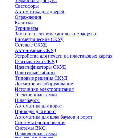
Терминалы доступа
Светофоры
Автоматика для дверей
Ограждения
Калитки
Турникеты
Замки и электромеханические защелки
Биометрические СКУД
Сетевые СКУД
Автономные СКУД
Устройства для печати на пластиковых картах
Считыватели СКУД
Идентификаторы СКУД
Шлюзовые кабины
Типовые решения СКУД
Досмотровое оборудование
Источники электропитания
Электронные замки
Шлагбаумы
Автоматика для ворот
Приводы для ворот
Автоматика для шлагбаумов и ворот
Системы бронирования
Системы ВКС
Парковочные замки