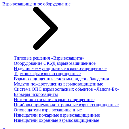
Взрывозащищенное оборудование
Типовые решения «Взрывозащита»
Оборудование СКУД взрывозащищенное
Изделия коммутационные взрывозащищенные
Термошкафы взрывозащищенные
Взрывозащищенные системы видеонаблюдения
Модули пожаротушения взрывозащищенные
Система ОПС взрывоопасных объектов «Ладога-Ex»
Барьеры искрозащиты
Источники питания взрывозащищенные
Приборы приемно-контрольные взрывозащищенные
Оповещатели взрывозащищенные
Извещатели пожарные взрывозащищенные
Извещатели охранные взрывозащищенные