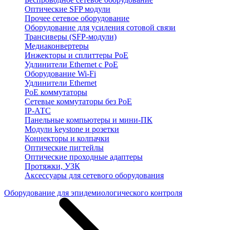
Оптические SFP модули
Прочее сетевое оборудование
Оборудование для усиления сотовой связи
Трансиверы (SFP-модули)
Медиаконвертеры
Инжекторы и сплиттеры PoE
Удлинители Ethernet с PoE
Оборудование Wi-Fi
Удлинители Ethernet
PoE коммутаторы
Сетевые коммутаторы без PoE
IP-АТС
Панельные компьютеры и мини-ПК
Модули keystone и розетки
Коннекторы и колпачки
Оптические пигтейлы
Оптические проходные адаптеры
Протяжки, УЗК
Аксессуары для сетевого оборудования
Оборудование для эпидемиологического контроля