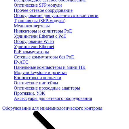
Оптические SFP модули
Прочее сетевое оборудование
Оборудование для усиления сотовой связи
Трансиверы (SFP-модули)
Медиаконвертеры
Инжекторы и сплиттеры PoE
Удлинители Ethernet с PoE
Оборудование Wi-Fi
Удлинители Ethernet
PoE коммутаторы
Сетевые коммутаторы без PoE
IP-АТС
Панельные компьютеры и мини-ПК
Модули keystone и розетки
Коннекторы и колпачки
Оптические пигтейлы
Оптические проходные адаптеры
Протяжки, УЗК
Аксессуары для сетевого оборудования
Оборудование для эпидемиологического контроля