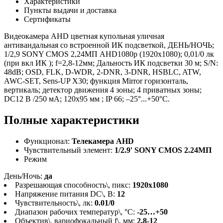
Характеристики
Пункты выдачи и доставка
Сертификаты
Видеокамера AHD цветная купольная уличная
антивандальная со встроенной ИК подсветкой, ДЕНЬ/НОЧЬ;
1/2,9 SONY CMOS 2,24МП AHD1080p (1920х1080); 0,01/0 лк
(при вкл ИК ); f=2,8-12мм; Дальность ИК подсветки 30 м; S/N:
48dB; OSD, FLK, D-WDR, 2-DNR, 3-DNR, HSBLC, ATW,
AWC-SET, Sens-UP X30; функция Mirror горизонталь,
вертикаль; детектор движения 4 зоны; 4 приватных зоны;
DC12 В /250 мА; 120x95 мм ; IP 66; –25°...+50°C.
Полные характеристики
Функционал:
Телекамера AHD
Чувствительный элемент:
1/2.9' SONY CMOS 2.24МП
Режим
День/Ночь:
да
Разрешающая способность\, пикс:
1920х1080
Напряжение питания DC\, В:
12
Чувствительность\, лк:
0.01/0
Диапазон рабочих температур\, °С:
-25…+50
Объектив\, вариофокальный f\, мм:
2,8-12