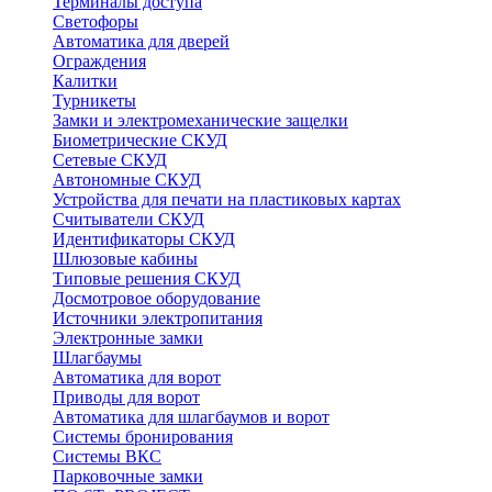
Терминалы доступа
Светофоры
Автоматика для дверей
Ограждения
Калитки
Турникеты
Замки и электромеханические защелки
Биометрические СКУД
Сетевые СКУД
Автономные СКУД
Устройства для печати на пластиковых картах
Считыватели СКУД
Идентификаторы СКУД
Шлюзовые кабины
Типовые решения СКУД
Досмотровое оборудование
Источники электропитания
Электронные замки
Шлагбаумы
Автоматика для ворот
Приводы для ворот
Автоматика для шлагбаумов и ворот
Системы бронирования
Системы ВКС
Парковочные замки