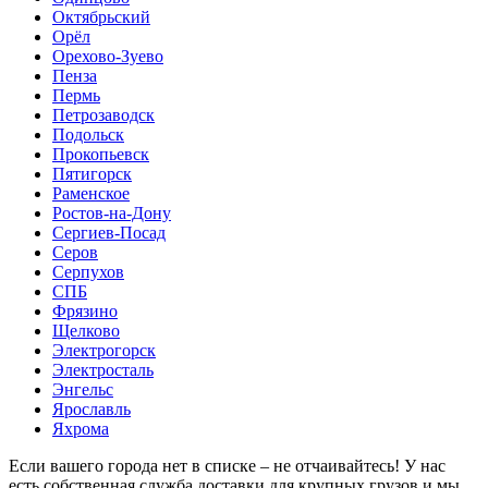
Октябрьский
Орёл
Орехово-Зуево
Пенза
Пермь
Петрозаводск
Подольск
Прокопьевск
Пятигорск
Раменское
Ростов-на-Дону
Сергиев-Посад
Серов
Серпухов
СПБ
Фрязино
Щелково
Электрогорск
Электросталь
Энгельс
Ярославль
Яхрома
Если вашего города нет в списке – не отчаивайтесь! У нас
есть собственная служба доставки для крупных грузов и мы