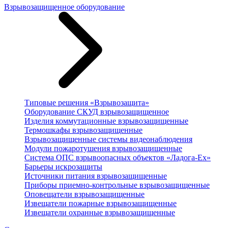
Взрывозащищенное оборудование
Типовые решения «Взрывозащита»
Оборудование СКУД взрывозащищенное
Изделия коммутационные взрывозащищенные
Термошкафы взрывозащищенные
Взрывозащищенные системы видеонаблюдения
Модули пожаротушения взрывозащищенные
Система ОПС взрывоопасных объектов «Ладога-Ex»
Барьеры искрозащиты
Источники питания взрывозащищенные
Приборы приемно-контрольные взрывозащищенные
Оповещатели взрывозащищенные
Извещатели пожарные взрывозащищенные
Извещатели охранные взрывозащищенные