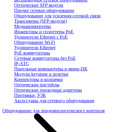
Оптические SFP модули
Прочее сетевое оборудование
Оборудование для усиления сотовой связи
Трансиверы (SFP-модули)
Медиаконвертеры
Инжекторы и сплиттеры PoE
Удлинители Ethernet с PoE
Оборудование Wi-Fi
Удлинители Ethernet
PoE коммутаторы
Сетевые коммутаторы без PoE
IP-АТС
Панельные компьютеры и мини-ПК
Модули keystone и розетки
Коннекторы и колпачки
Оптические пигтейлы
Оптические проходные адаптеры
Протяжки, УЗК
Аксессуары для сетевого оборудования
Оборудование для эпидемиологического контроля