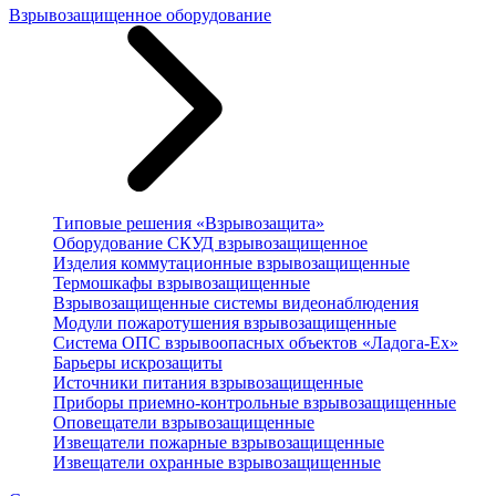
Взрывозащищенное оборудование
Типовые решения «Взрывозащита»
Оборудование СКУД взрывозащищенное
Изделия коммутационные взрывозащищенные
Термошкафы взрывозащищенные
Взрывозащищенные системы видеонаблюдения
Модули пожаротушения взрывозащищенные
Система ОПС взрывоопасных объектов «Ладога-Ex»
Барьеры искрозащиты
Источники питания взрывозащищенные
Приборы приемно-контрольные взрывозащищенные
Оповещатели взрывозащищенные
Извещатели пожарные взрывозащищенные
Извещатели охранные взрывозащищенные