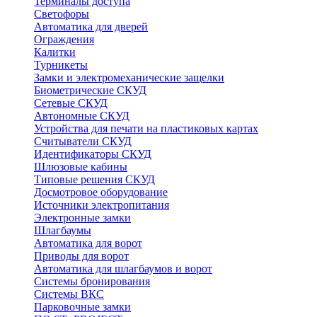
Терминалы доступа
Светофоры
Автоматика для дверей
Ограждения
Калитки
Турникеты
Замки и электромеханические защелки
Биометрические СКУД
Сетевые СКУД
Автономные СКУД
Устройства для печати на пластиковых картах
Считыватели СКУД
Идентификаторы СКУД
Шлюзовые кабины
Типовые решения СКУД
Досмотровое оборудование
Источники электропитания
Электронные замки
Шлагбаумы
Автоматика для ворот
Приводы для ворот
Автоматика для шлагбаумов и ворот
Системы бронирования
Системы ВКС
Парковочные замки