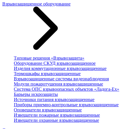
Взрывозащищенное оборудование
Типовые решения «Взрывозащита»
Оборудование СКУД взрывозащищенное
Изделия коммутационные взрывозащищенные
Термошкафы взрывозащищенные
Взрывозащищенные системы видеонаблюдения
Модули пожаротушения взрывозащищенные
Система ОПС взрывоопасных объектов «Ладога-Ex»
Барьеры искрозащиты
Источники питания взрывозащищенные
Приборы приемно-контрольные взрывозащищенные
Оповещатели взрывозащищенные
Извещатели пожарные взрывозащищенные
Извещатели охранные взрывозащищенные