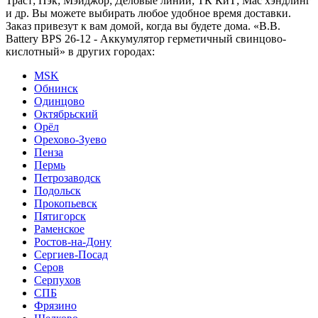
Траст; Пэк; Мэйджор; Деловые линии; ТК КиТ; Мас хэндлинг
и др. Вы можете выбирать любое удобное время доставки.
Заказ привезут к вам домой, когда вы будете дома. «B.B.
Battery BPS 26-12 - Аккумулятор герметичный свинцово-
кислотный» в других городах:
MSK
Обнинск
Одинцово
Октябрьский
Орёл
Орехово-Зуево
Пенза
Пермь
Петрозаводск
Подольск
Прокопьевск
Пятигорск
Раменское
Ростов-на-Дону
Сергиев-Посад
Серов
Серпухов
СПБ
Фрязино