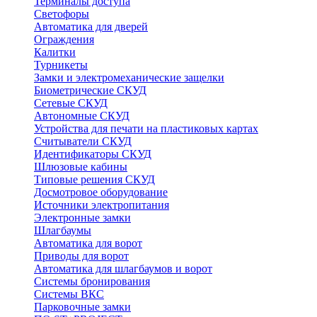
Терминалы доступа
Светофоры
Автоматика для дверей
Ограждения
Калитки
Турникеты
Замки и электромеханические защелки
Биометрические СКУД
Сетевые СКУД
Автономные СКУД
Устройства для печати на пластиковых картах
Считыватели СКУД
Идентификаторы СКУД
Шлюзовые кабины
Типовые решения СКУД
Досмотровое оборудование
Источники электропитания
Электронные замки
Шлагбаумы
Автоматика для ворот
Приводы для ворот
Автоматика для шлагбаумов и ворот
Системы бронирования
Системы ВКС
Парковочные замки