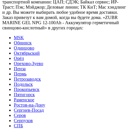
транспортной компании: ЦАП; СДЭК; Байкал сервис; ИР-
Траст; Пэк; Мэйджор; Деловые линии; ТК КиТ; Мас хэндлинг
и др. Вы можете выбирать любое удобное время доставки.
Заказ привезут к вам домой, когда вы будете дома. «ZUBR
MARINE GEL NPG 12-100Ah - Аккумулятор герметичный
свинцово-кислотный» в других городах:
MSK
Обнинск
Одинцово
Октябрьский
Орёл
Орехово-Зуево
Пенза
Пермь
Петрозаводск
Подольск
Прокопьевск
Пятигорск
Раменское
Ростов-на-Дону
Сергиев-Посад
Серов
Серпухов
СПБ