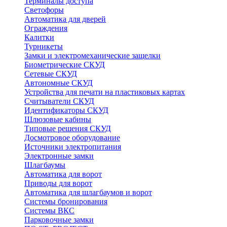
Терминалы доступа
Светофоры
Автоматика для дверей
Ограждения
Калитки
Турникеты
Замки и электромеханические защелки
Биометрические СКУД
Сетевые СКУД
Автономные СКУД
Устройства для печати на пластиковых картах
Считыватели СКУД
Идентификаторы СКУД
Шлюзовые кабины
Типовые решения СКУД
Досмотровое оборудование
Источники электропитания
Электронные замки
Шлагбаумы
Автоматика для ворот
Приводы для ворот
Автоматика для шлагбаумов и ворот
Системы бронирования
Системы ВКС
Парковочные замки