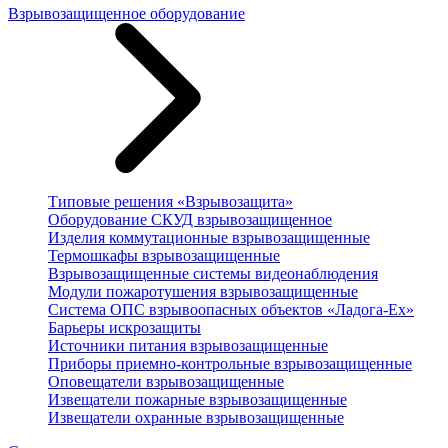
Взрывозащищенное оборудование
Типовые решения «Взрывозащита»
Оборудование СКУД взрывозащищенное
Изделия коммутационные взрывозащищенные
Термошкафы взрывозащищенные
Взрывозащищенные системы видеонаблюдения
Модули пожаротушения взрывозащищенные
Система ОПС взрывоопасных объектов «Ладога-Ex»
Барьеры искрозащиты
Источники питания взрывозащищенные
Приборы приемно-контрольные взрывозащищенные
Оповещатели взрывозащищенные
Извещатели пожарные взрывозащищенные
Извещатели охранные взрывозащищенные